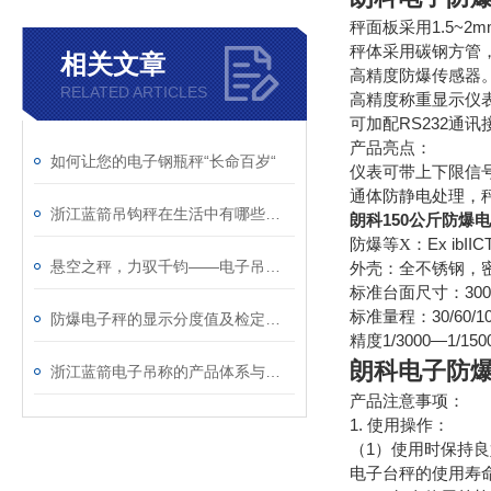
1.5~
秤面板采用
秤体采用碳钢方管
相关文章
高精度防爆传感器
RELATED ARTICLES
高精度称重显示仪
RS232通
可加配
产品亮点：
如何让您的电子钢瓶秤“长命百岁“
仪表可带上下限信
通体防静电处理，
浙江蓝箭吊钩秤在生活中有哪些应用？
150公斤防爆
朗科
Ex ib
防爆等X：
悬空之秤，力驭千钧——电子吊钩秤的工业智慧与技术革新
外壳：全不锈钢，
30
标准台面尺寸：
30/60/1
标准量程：
防爆电子秤的显示分度值及检定分度值介绍
1/3000—1
精度
朗科电子防
浙江蓝箭电子吊称的产品体系与智能化功能特点分析
产品注意事项：
1. 使用操作：
1）使用时保持
（
电子台秤的使用寿