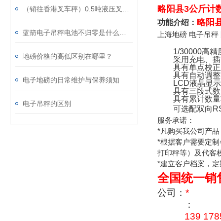
略阳县3公斤计
（销往香港叉车秤）0.5吨液压叉车秤、1吨防暴叉车秤、2吨不锈钢叉车秤、3吨带打印叉车秤
略阳
功能介绍：
蓝箭电子吊秤电池不归零是什么原因？
上海地磅
电子吊秤
1/30000
高精
地磅价格的高低区别在哪里？
采用充电、插
具有单点校正
具有自动调整
电子地磅的日常维护与保养须知
LCD
液晶显示
具有三段式数
具有累计数量
电子吊秤的区别
可选配双向
R
服务承诺：
*
凡购买我公司产品
*
根据客户需要定制
打印秤等）及代客
*
建立客户档案，定
全国统一销
公司：
*
：
139 178