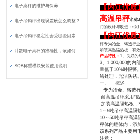
【内江优质
电子桌秤的维护与保养
高温吊秤
名称
:
电子吊钩秤出现误差该怎么调整？
门的设计与改进：
•
采
【内江优质
电子吊钩秤稳定性会受哪些因素影响？
秤专为冶金、铸造行
加装高温隔热板，有
计数电子桌秤的准确性，该如何校准？
产品特性：
1
、良好的
3、1,000,0
SQB称重模块安装使用说明
量低于10%时报
铬处理，光洁防锈
一、 概述
专为冶金、铸造
耐高温吊秤采用*
加装高温隔热板，
1～5吨吊秤高温隔热板
10～50吨吊秤高温隔
秤体的腔体内，添
该系列产品主要用
注意：