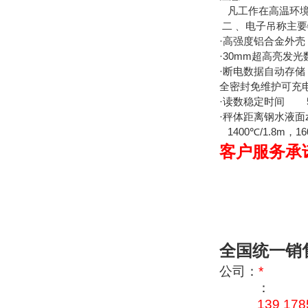
凡工作在高温环境下
二﹑ 电子吊称主
·高强度铝合金外壳
·30mm超高亮发
·断电数据自动存储
全密封免维护可充电蓄
·读数稳定时间 5-
·秤体距离钢水液面zu
1400
℃
/1.8m
，16
客户服务承
全国统一销
公司：
*
：
139 178