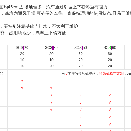
面约45cm,占场地较多，汽车通过引坡上下磅称重有阻力
度，基坑内通风干燥,可确保汽车衡一直保持理想的使用状态,且易于维
，要特别注意基础内排水，不太利于维护
面平齐，占用场地少，汽车上下磅方便
SCS
-
20
SCS
-
30
SCS
-
50
SC
S
-
60
20
30
50
60
10
10
20
20
10
20
20
20
带
长）
√
字符的是常规规格，
特殊规格可定制
，z
√
√
√
√
√
√
√
√
√
√
√
√
√
√
√
√