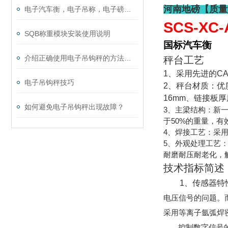
河南地磅【质量
电子汽车衡，电子吊称，电子磅称，电子叉车秤，防暴电子秤，电子台秤，电子天平...
SCS-XC-
SQB称重模块安装使用说明
国标汽车衡
介绍正确使用电子吊钩秤的方法及参数
秤台工艺
1
、采用先进的
C
电子吊钩秤技巧
2
、秤台材质：优
16mm
、链接板厚
如何避免电子吊钩秤出现故障？
3、主梁结构：新一
于50%的重量，
4、焊接工艺：采
5、外观处理工艺
耐磨耐压耐老化，
技术指标简述
1
、传感器特
电压信号的问题。
采用等离子氩弧焊
控制数字信号