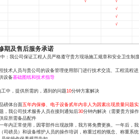
√
√
√
√
√
修期及售后服务承诺
程中：我公司保证工程人员严格遵守贵方现场施工规章和安全卫生制
程技术人员与贵公司的设备管理使用部门进行技术交流、工程流程进
供设备
基础图纸和技术指导
施工中，提供所需的，遇到的问题
10
分钟方案解决
品磅体台面
五年内保修、电子设备
贰
年内非人为因素出现质量问题实
题，我公司技术服务人员在接到通知后
30
分钟内解决（需要贵方操作
供应所需备品配件
一年内正常使用，因零部件出现故障，我方将免费更换。一年后，我
（司磅员）和设备维护人员的操作培训，称重过程的慨念、称重系统
人员的操作保养规范告知