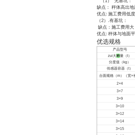
（1）
无基坑：
缺点： 秤体高出地
优点: 施工费用低
（2）.有基坑：
缺点：施工费用大
优点: 秤体与地
优选规格
产品型号
zui大
称
量（t）
分度值（kg）
传感器容器（t）
台面规格（m）（宽×
2×4
3×7
3×9
3×10
3×12
3×14
3×15