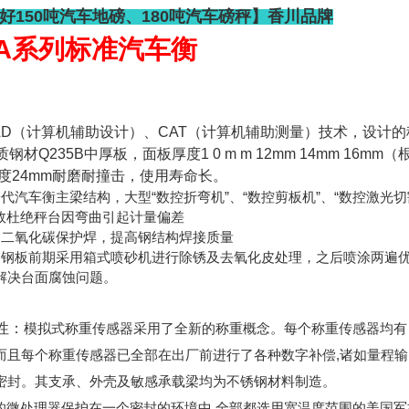
好150吨汽车地磅、180吨汽车磅秤】香川品牌
A
系列标准汽车衡
AD
（计算机辅助设计）、
CAT
（计算机辅助测量）技术，设计的
质钢材
Q235B
中厚板，面板厚度
1 0 m m 12mm 14mm 16mm（
度
24mm
耐磨耐撞击，使用寿命长。
代汽车衡主梁结构，大型“数控折弯机”、“数控剪板机”、“数控激光切割
有效杜绝秤台因弯曲引起计量偏差
用二氧化碳保护焊，提高钢结构焊接质量
：钢板前期采用箱式喷砂机进行除锈及去氧化皮处理，之后喷涂两遍
解决台面腐蚀问题。
性：
模拟式称重传感器采用了全新的称重概念。每个称重传感器均有
而且每个称重传感器已全部在出厂前进行了各种数字补偿,诸如量程输
密封。其支承、外壳及敏感承载梁均为不锈钢材料制造。
的微处理器保护在一个密封的环境中,全部都选用宽温度范围的美国军