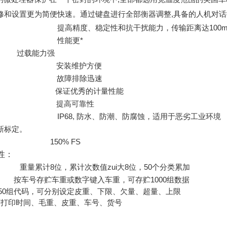
修和设置更为简便快速。通过键盘进行全部衡器调整,具备的人机对话
提高精度、稳定性和抗干扰能力，传输距离达100m
性能更*
过载能力强
安装维护方便
故障排除迅速
保证优秀的计量性能
提高可靠性
IP68,
防水、防潮、防腐蚀，适用于恶劣工业环境
新标定。
150% FS
性：
：
重量累计8位，累计次数值zui大8位，50个分类累加
：
按车号存贮车重或数字键入车重，可存贮1000组数据
0
组代码，可分别设定皮重、下限、欠量、超量、上限
可打印时间、毛重、皮重、车号、货号