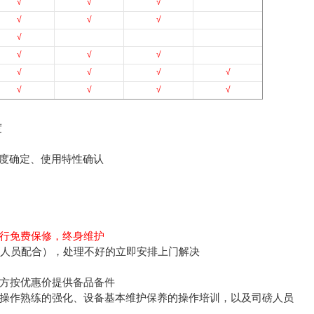
√
√
√
√
√
√
√
√
√
√
√
√
√
√
√
√
√
√
度
度确定、使用特性确认
行免费保修，终身维护
人员配合），处理不好的立即安排上门解决
方按优惠价提供备品备件
操作熟练的强化、设备基本维护保养的操作培训，以及司磅人员