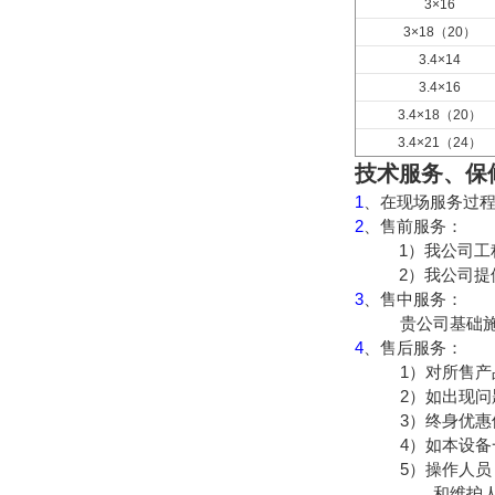
3×16
3×18
（20）
3.4×14
3.4×16
3.4×18
（20）
3.4×21
（24）
技术服务、保
1
、在现场服务过
2
、售前服务：
1
）我公司工
2
）我公司提
3
、售中服务：
贵公司基础
4
、售后服务：
1
）对所售产
2
）如出现问
3
）终身优惠
4
）如本设备
5
）操作人员
和维护