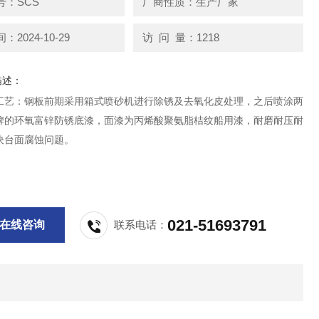
号：SCS
厂商性质：生产厂家
2024-10-29
访 问 量：1218
描述：
工艺：钢板前期采用箱式喷砂机进行除锈及去氧化皮处理，之后喷涂两
牌的环氧富锌防锈底漆，面漆为丙烯酸聚氨脂桔纹船用漆，耐磨耐压耐
决台面腐蚀问题。
021-51693791
在线咨询
联系电话：