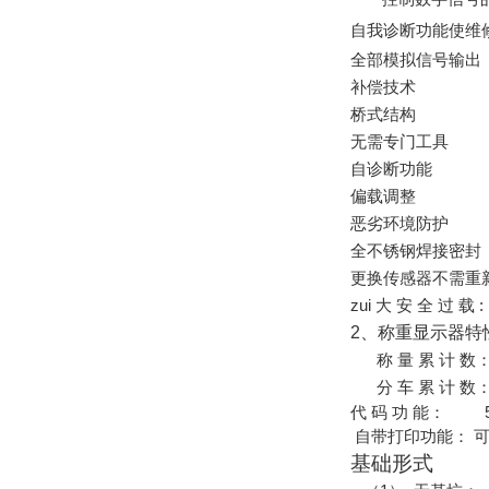
自我诊断功能使维
全部模拟信号输出
补偿技术
桥式结构
无需专门工具
自诊断功能
偏载调整
恶劣环境防护
全不锈钢焊接密封
更换传感器不需重
zui 大 安 全 过 载 :
2
、称重显示器特
称 量 累 计 数
分 车 累 计 数
代 码 功 能：
5
自带打印功能： 
基础形式