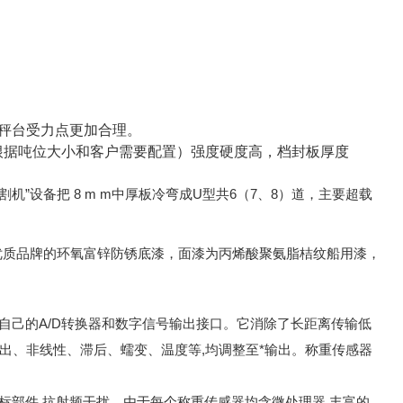
秤台受力点更加合理。
根据吨位大小和客户需要配置
）
强度硬度高，档封板厚度
机”设备把 8 m m中厚板冷弯成U型共6（7、8）道，主要超载
优质品牌的环氧富锌防锈底漆，面漆为丙烯酸聚氨脂桔纹船用漆，
自己的A/D转换器和数字信号输出接口。它消除了长距离传输低
出、非线性、滞后、蠕变、温度等,均调整至*输出。称重传感器
标部件,抗射频干扰。由于每个称重传感器均含微处理器,丰富的