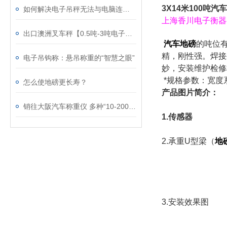
3X14米100吨汽
如何解决电子吊秤无法与电脑连接的情况?
上海香川电子衡器
出口澳洲叉车秤【0.5吨-3吨电子叉车秤】亚洲品牌
汽车地磅
的吨位有（
精，刚性强。焊接
电子吊钩称：悬吊称重的“智慧之眼”
妙，安装维护检
*规格参数：宽度系列
怎么使地磅更长寿？
产品图片简介：
销往大阪汽车称重仪 多种“10-200吨电子汽车衡图片”
1.传感器
2.承重U型梁（
地
3.安装效果图