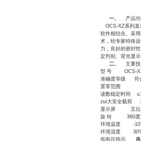
一、
产品功
OCS-XZ系列
软件相结合。采用A
术，经专家特殊设
力，良好的密封性
定判别、背光显示
二、
主要技
型 号 OCS-X
准确度等级 符
置零范围
读数稳定时间 ≤
zui大安全载荷 1
显示屏 五位LC
旋 转 360度
环境温度 -10
环境湿度 30%
低电压指示
吊