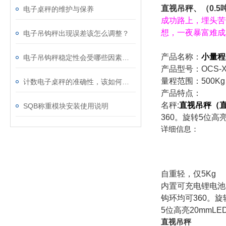
直视吊秤、（0.
电子桌秤的维护与保养
成功路上，埋头苦
想，一夜暴富难成
电子吊钩秤出现误差该怎么调整？
产品名称：
小量程
电子吊钩秤稳定性会受哪些因素影响？
产品型号：OCS-
量程范围：500Kg、
计数电子桌秤的准确性，该如何校准？
产品特点：
名秤:
直视吊秤（
SQB称重模块安装使用说明
360。旋转5位高亮
详细信息：
自重轻，仅5Kg
内置可充电锂电池
钩环均可360。旋
5位高亮20mmLE
直视吊秤