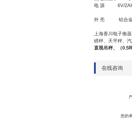
电 源 6V/2
外 壳 铝合金
上海香川电子衡器
磅秤、天平秤、汽
直视吊秤、（0.
在线咨询
您的