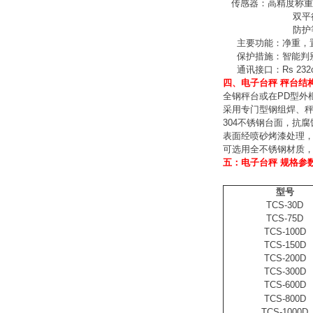
传感器：高精度称重
双平
防护
主要功能：净重，
保护措施：智能判
通讯接口：
Rs 232
四、电子台秤 秤台结
全钢秤台或在
PD
型外
采用专门型钢组焊、
304
不锈钢台面，抗腐
表面经喷砂烤漆处理
可选用全不锈钢材质
五：电子台秤 规格参
型号
TCS-30D
TCS-75D
TCS-100D
TCS-150D
TCS-200D
TCS-300D
TCS-600D
TCS-800D
TCS-1000D