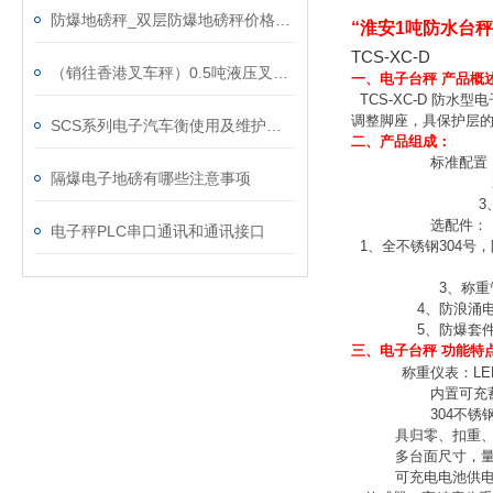
防爆地磅秤_双层防爆地磅秤价格_10吨防爆电子地上衡
“淮安1吨防水台秤
TCS-XC-D
（销往香港叉车秤）0.5吨液压叉车秤、1吨防暴叉车秤、2吨不锈钢叉车秤、3吨带打印叉车秤
一、电子台秤 产品概
TCS-XC-D
防水型电
调整脚座
，具保护层
SCS系列电子汽车衡使用及维护保养
二、产品组成：
标准配置
隔爆电子地磅有哪些注意事项
3
选配件：
电子秤PLC串口通讯和通讯接口
1
、全不锈钢
304
号，
3
、称重
4
、防浪涌
5
、防爆套
三、电子台秤 功能特
·
称重仪表：
LE
内置可充
304
不锈
具归零、扣重
多台面尺寸，
可充电电池供