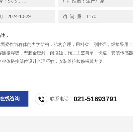
号：SCS……
厂商性质：生产厂家
2024-10-29
访 问 量：1170
描述：
截面梁作为秤体的力学结构，结构合理，用料省，刚性强，焊接采用二
焊连接焊缝，型腔全密封，耐腐蚀，施工工艺简单，快速，安装传感器
台秤体搭接部位设计合理巧妙，安装维护检修极其方便.
021-51693791
在线咨询
联系电话：