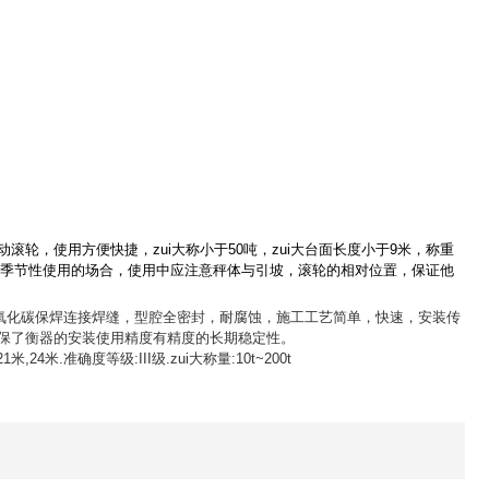
轮，使用方便快捷，zui大称小于50吨，zui大台面长度小于9米，称重
场等季节性使用的场合，使用中应注意秤体与引坡，滚轮的相对位置，保证他
氧化碳保焊连接焊缝，型腔全密封，耐腐蚀，施工工艺简单，快速，安装传
保了衡器的安装使用精度有精度的长期稳定性。
米,24米.准确度等级:III级.zui大称量:10t~200t