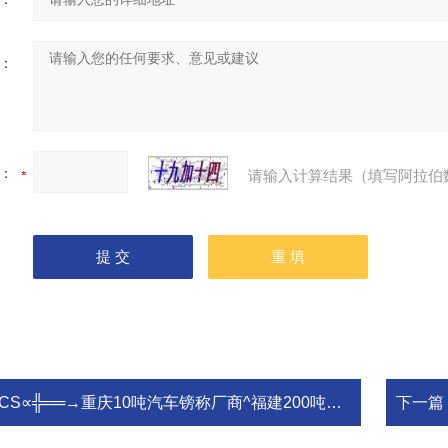
：
：
请输入计算结果（填写阿拉伯
CS∝╬══→重庆10吨汽车镑称厂商^福建200吨汽车地磅称厂商SCS∝╬══→◤香川◥衡器
下一篇