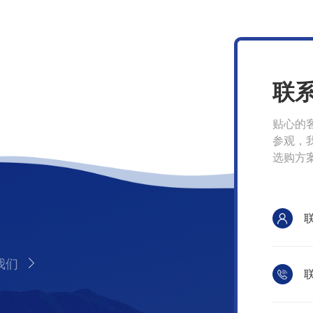
联
贴心的
参观，
选购方
我们
联