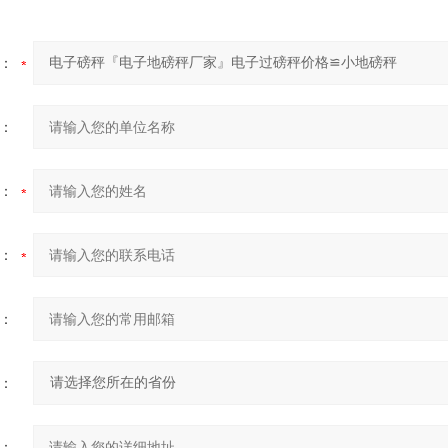
：
：
：
：
：
：
：