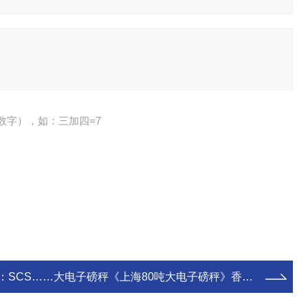
数字），如：三加四=7
：
SCS……大电子磅秤《上海80吨大电子磅秤》香川100吨大电子磅称“120吨大电子磅秤价格”