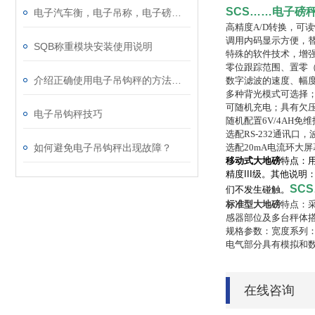
SCS……电子磅
电子汽车衡，电子吊称，电子磅称，电子叉车秤，防暴电子秤，电子台秤，电子天平...
高精度
A/D
转换，可读
调用内码显示方便，
SQB称重模块安装使用说明
特殊的软件技术，增
零位跟踪范围、置零
介绍正确使用电子吊钩秤的方法及参数
数字滤波的速度、幅
多种背光模式可选择
可随机充电；具有欠
电子吊钩秤技巧
随机配置
6V/4AH
免维
选配
RS-232
通讯口，
选配
20mA
电流环大屏
如何避免电子吊钩秤出现故障？
移动式大地磅
特点：用
精度III级。其他说
SC
们不发生碰触。
标准型大地磅
特点：
感器部位及多台秤体
规格参数：宽度系列：3米，3
电气部分具有模拟和
在线咨询