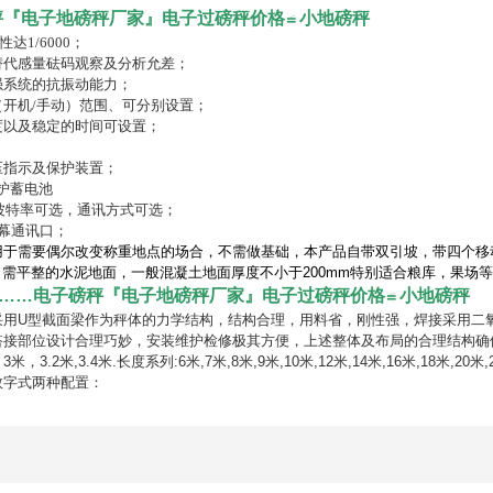
秤『电子地磅秤厂家』电子过磅秤价格≌小地磅秤
性达
1/6000
；
替代感量砝码观察及分析允差；
强系统的抗振动能力；
（开机
/
手动）范围、可分别设置；
度以及稳定的时间可设置；
；
压指示及保护装置；
护蓄电池
波特率可选，通讯方式可选；
幕通讯口；
于需要偶尔改变称重地点的场合，不需做基础，本产品自带双引坡，带四个移动滚
明：需平整的水泥地面，一般混凝土地面厚度不小于200mm特别适合粮库，果
S……电子磅秤『电子地磅秤厂家』电子过磅秤价格≌小地磅秤
采用U型截面梁作为秤体的力学结构，结构合理，用料省，刚性强，焊接采用二
搭接部位设计合理巧妙，安装维护检修极其方便，上述整体及布局的合理结构确
.2米,3.4米.长度系列:6米,7米,8米,9米,10米,12米,14米,16米,18米,20米,21
数字式两种配置：