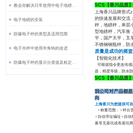
SCS【香川品质】
教会你解决日常使用中电子地磅的小故障
上海香川品牌形式z
的快速发展和交流
电子地磅的安装
秤，地磅秤，单层
型地磅秤，汽车衡
防爆电子秤的类型及适用范围
平，国产天平，叉
不锈钢钢瓶秤，防
电子吊秤中使用羊角钩的改进
质量是成功的摇篮
【智能化技术】
防爆电子秤的显示分度值及检定分度值介绍
可根据指令更改传感
器，精度等级
，防水
SCS【香川品质】
我公司对产品都是
向
上海香川为您提供可
♀称量范围：
♀秤台
♀自动寻址编址
♀自动
幕等
无基坑或有基坑