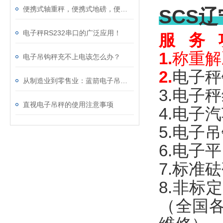
便携式轴重秤，便携式地磅，便携式汽车衡，超载检测仪
SCS
电子秤RS232串口的广泛应用！
服
务
1.
称重解
电子吊钩秤充不上电该怎么办？
2.
电子秤
从制造业到零售业：蓝箭电子吊钩称的应用全解析！
3.
电子秤
直视电子吊秤的使用注意事项
4.
电子汽
5.
电子吊
6.
电子平
7.
标准砝
8.
非标定
（全国