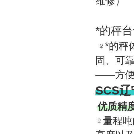
维修）
*的秤
♀*的
固、可
——方
SCS
优质精
♀量程
吨