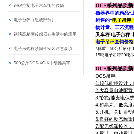
OCS系列品质
识破控制电子汽车衡的伎俩
衡器界中的精品“上
电子台秤（组成部分）
销售的“
电子吊秤
物计量、工艺流程
谈谈高精度传感器在生活中的应用
叉车秤 电子台秤 
电子吊秤
直销价格
电子吊钩秤紧固件安装注意事项讲解
*称重：50公斤
吊秤
15
20
吨电子吊秤
吨
500公斤DCS-XC-K手动推高车
OCS系列品质
OCS吊秤
1.
超低能耗设计，
2.
大容量电池配置
3.
*的智能充电保
4.
超高亮、低亮度
5.
开机、关机自动
6.
良好的动态称重
7.
配无线遥控器，
8.
累计、自动累计