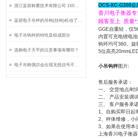
OCS-XC-G3
浙江蓝箭称重技术有限公司 150吨电子吊秤上市
香川电子衡器专
蓝箭电子吊秤的吊钩(挂钩)松动了怎么办?
顾客至上 质量
GGE自重轻，仅5
电子吊钩秤的特性及组成部分
内置可充电锂电池
钩环均可360。旋
选购电子天平的注意事项有哪些？
5位高亮20mmLE
电子吊称偶尔会出现无线信号不好的状况该如何处理？
小吊钩秤
图片:
售后服务承诺：
一、 交货地点/
二、 产品安装调
三、 客户服务承
1、自购买即日起
2、秤体维修
3、如果在使用本
上海香川电子衡器