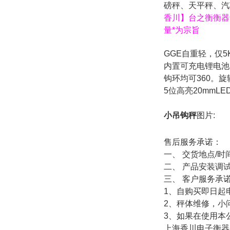
磅秤、天平秤、汽
香川】台之衡衡器
量*为宗旨
GGE自重轻，仅5
内置可充电锂电池
钩环均可360。旋
5位高亮20mmLE
小吊钩秤
图片:
售后服务承诺：
一、 交货地点/
二、 产品安装调
三、 客户服务承
1、自购买即日起
2、秤体维修
3、如果在使用本
上海香川电子衡器