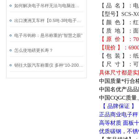
【 品 名 】：
如何解决电子吊秤无法与电脑连接的情况?
【型号】SCS-XC
出口澳洲叉车秤【0.5吨-3吨电子叉车秤】亚洲品牌
【 颜 色 】
【 质 地 】：
电子吊钩称：悬吊称重的“智慧之眼”
【 原 价 】：7
【现价 】：690
怎么使地磅更长寿？
【 包 装 】：
【 尺 寸 】：
销往大阪汽车称重仪 多种“10-200吨电子汽车衡图片”
具体尺寸都是实
中国质量*行合
中国名优产品品
中国CQGC质量
【 品牌保证 】
正品商业电子秤
高等材质 面板
优质碳钢，不锈