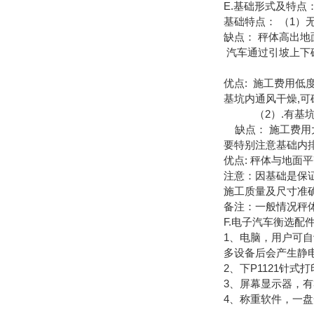
E.基础形式及特点
基础特点： （1）
缺点： 秤体
汽车通过引坡上下
优点:
基坑内通风干燥,可
（2）.有基坑
缺点： 施工费用
要特别注意基础内
优点: 秤体与地面
注意：因基础是保
施工质量及尺寸准
备注：一般情况秤
F.电子汽车衡选配
1、电脑，用户可
多设备后会产生静
2、下P1121针
3、屏幕显示器，
4、称重软件，一