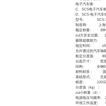
电子汽车衡
C、SCS电子汽车
D、SCS-电子汽
型号: SCS-
制造商: 上海
额定称量: 30吨，
zui大安全过载: 1
极限超载能力: 1
稳定时间: ≤5
允许通过的汽车轴载:
检定分度值: 30吨-
台面尺寸: 宽度为3
结构: 全钢结构
材料材质： 面板材质
基础形式: 无基
精度: JJG539-
分度值（kg）： 2
zui小称量（d）:
电源电压与频率: 22
环境工作温度: 秤台