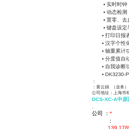
• 实时时钟
• 动态检测
• 置零、去
• 键盘设定
• 打印日报表
• 汉字个性化
• 轴重累计功
• 分度值自
• 自我诊断
• DK3230-
：
：黄云娟 （业务）
公司地址：上海市松
DCS-XC-A
、
公司 ：
*
：
139 178