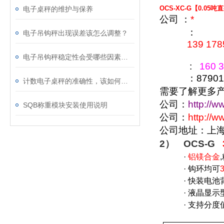
OCS-XC-G【0.0
电子桌秤的维护与保养
公司 ：
*
：
电子吊钩秤出现误差该怎么调整？
139 178
电子吊钩秤稳定性会受哪些因素影响？
:
160 3
：879016
计数电子桌秤的准确性，该如何校准？
需要了解更多
公司：
http://w
SQB称重模块安装使用说明
公司：
http://
公司地址：上
2）
OCS-G
·
铝镁合金
,
·
钩环均可
·
快装电池
·
液晶显示
·
支持分度