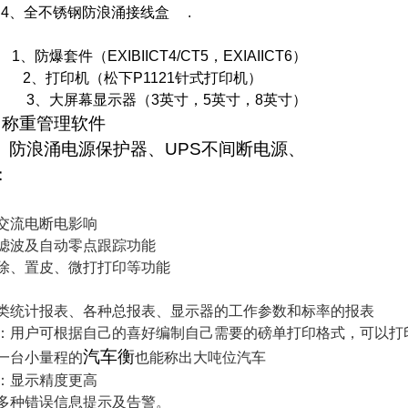
钢防浪涌接线盒 .
1、防爆套件（EXIBIICT4/CT5，EXIAIICT6）
（松下P1121针式打印机）
显示器（3英寸，5英寸，8英寸）
称重管理软件
、
防浪涌电源保护器、UPS不间断电源、
、
：
交流电断电影响
字滤波及自动零点跟踪功能
清除、置皮、微打打印等功能
分类统计报表、各种总报表、显示器的工作参数和标率的报表
印：用户可根据自己的喜好编制自己需要的磅单打印格式，可以打
汽车衡
：一台小量程的
也能称出大吨位汽车
换：显示精度更高
：多种错误信息提示及告警。