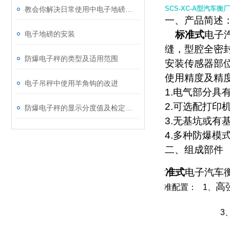
SCS-XC-A型汽车
教会你解决日常使用中电子地磅的小故障
一、产品简述
标准式
电子
电子地磅的安装
缝，型腔全密
防爆电子秤的类型及适用范围
安装传感器部
使用精度及精
电子吊秤中使用羊角钩的改进
1.电气部分具
2.可选配打印
防爆电子秤的显示分度值及检定分度值介绍
3.无基坑或有
4.多种防爆模
二、组成部件
标准式
电子汽车
高
标准配置： 1、
3、香川XK