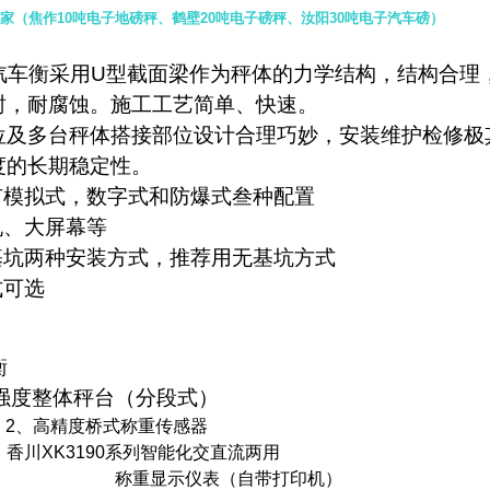
衡厂家（焦作10吨电子地磅秤、鹤壁20吨电子磅秤、汝阳30吨电子汽车磅）
：
汽车衡
采用U型截面梁作为秤体的力学结构，结构合理
封，耐腐蚀。施工工艺简单、快速。
位及多台秤体搭接部位设计合理巧妙，安装维护检修极
度的长期稳定性。
有模拟式，数字式和防爆式叁种配置
机、大屏幕等
基坑两种安装方式，推荐用无基坑方式
式可选
衡
强度整体秤台（分段式）
2
、高精度桥式称重传感器
3190系列智能化交直流两用
称重显示仪表（自带打印机）