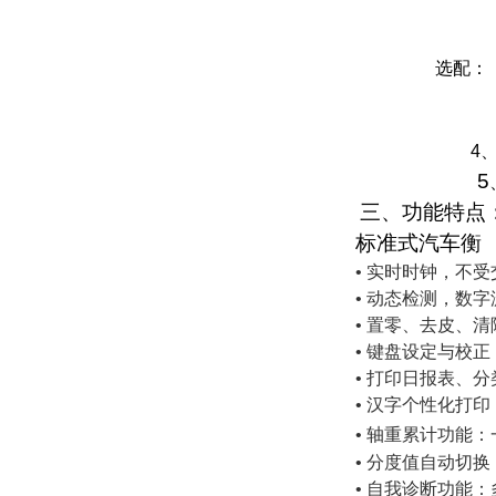
4、全不锈
选配： 
2、打印机
3、大屏幕
4
5
三、功能特点
标准式汽车衡
•
实时时钟，不受
• 动态检测，数
• 置零、去皮、
• 键盘设定与校正
• 打印日报表、
• 汉字个性化打
• 轴重累计功能
• 分度值自动切
• 自我诊断功能