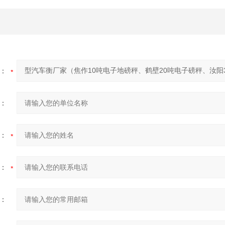
：
：
：
：
：