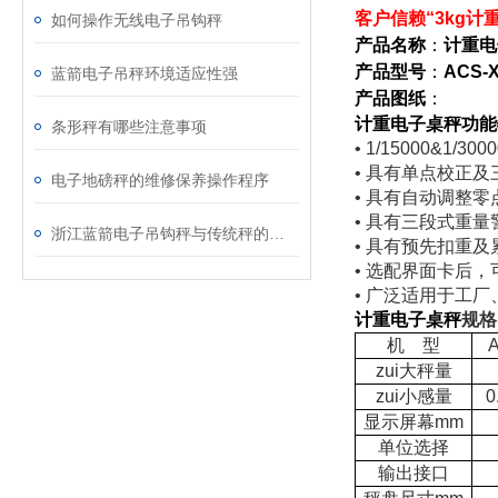
客户信赖“3kg计
如何操作无线电子吊钩秤
产品名称
：
计重电
产品型号
：
ACS-
蓝箭电子吊秤环境适应性强
产品图纸
：
计重电子桌秤
功能
条形秤有哪些注意事项
• 1/15000&1/3000
•
具有单点校正及
电子地磅秤的维修保养操作程序
•
具有自动调整零
•
具有三段式重量
浙江蓝箭电子吊钩秤与传统秤的比较：优势何在？
•
具有预先扣重及
•
选配界面卡后，
•
广泛适用于工厂
计重电子桌秤
规格
机 型
A
zui大秤量
zui小感量
0
显示屏幕mm
单位选择
输出接口