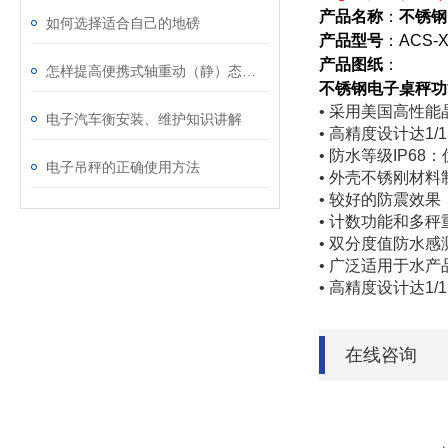
产品名称
：
不锈钢
如何选择适合自己的地磅
产品型号
：
ACS-
产品图纸
：
怎样提高便携式轴重动（静）态汽车衡准确度
不锈钢电子桌秤
功
•
采用美国高性能
电子汽车衡安装、维护知识讲解
•
高精度设计达1/1
•
防水等级IP68
电子吊秤的正确使用方法
•
外壳不锈刚材料
•
较好的防震效果
•
计数功能和多秤
•
双分度值防水感
•
广泛适用于水产
•
高精度设计达1/1
在线咨询