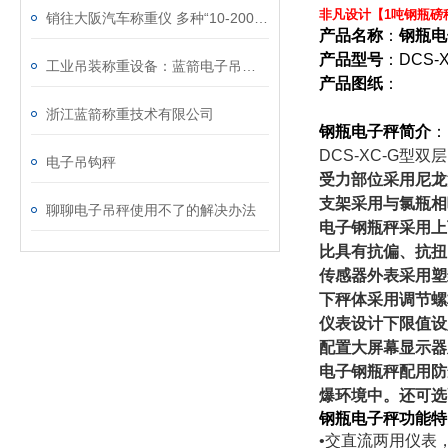
非凡设计【1吨钢瓶磅
销往大阪汽车称重仪 多种“10-200吨电子汽车衡图片”
产品名称
：
钢瓶电
产品型号
：
DCS-
工业吊装称重设备：蓝箭电子吊秤技术特性与运维规范
产品图纸
：
浙江蓝箭称重技术有限公司
钢瓶电子秤
简介
：
DCS-XC-G
型双层
电子吊钩秤
受力部位采用尼龙
支架采用与氯瓶相
聊聊电子吊秤使用不了的解决办法
电子钢瓶秤
采用上
比具有抗偏、抗扭
传感器外表采用
下秤体采用调节
仪表设计下限值设
配置大屏幕显示器
电子钢瓶秤
配用防
爆环境中。还可选
钢瓶电子秤
功能特
•
交直流两用仪表