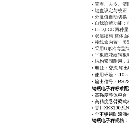
• 置零、去皮、
• 键盘设定与校正
• 分度值自动切换
•
自我诊断功能：
• LED,LCD两
•
双层结构,整体面
• 接线盒内置，美
• 采用U形冷弯型
• 平板或花纹钢
• 结构紧固耐用
•
电源：交流 输出电源
•
使用环境：-10～
•
输出信号：RS23
钢瓶电子秤
标准配
•
高强度整体秤台
•
高精度悬臂梁式
•
香川
XK3190
系
•
全不锈钢防浪涌
钢瓶电子秤
规格
：