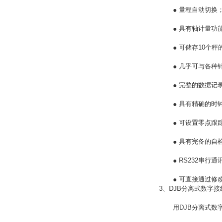
● 量程自动切换
● 具有轴计量功
● 可储存10个秤
● 几乎可与各种针
● 完整的数据记录
● 具有精确的时钟
● 可设置零点跟踪
● 具有完备的自检
● RS232串行通
● 可直接通过修改
3、DJB分离式数字接
用DJB分离式数字