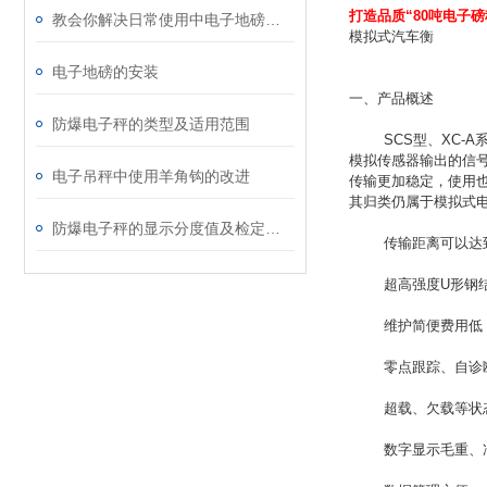
打造品质“80吨电子磅
教会你解决日常使用中电子地磅的小故障
模拟式汽车衡
电子地磅的安装
一、产品概述
防爆电子秤的类型及适用范围
SCS型、XC-A
模拟传感器输出的信
电子吊秤中使用羊角钩的改进
传输更加稳定，使用
其归类仍属于模拟式
防爆电子秤的显示分度值及检定分度值介绍
传输距离可以达到1
超高强度U形钢结
维护简便费用低
零点跟踪、自诊断
超载、欠载等状
数字显示毛重、净