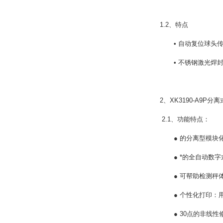
1.2、特点
• 自动复位球头传
• 不锈钢激光焊封，
2、XK3190-A9P
2.1、功能特点：
● 的分离型模块化
● *的全自动数字
● 可帮助检测秤体
● 个性化打印：用
● 30点的非线性