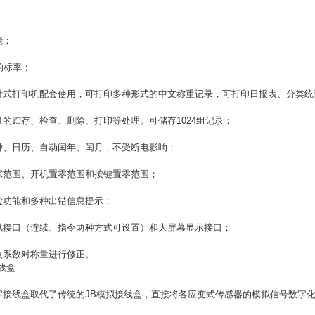
；
能；
的标率；
式打印机配套使用，可打印多种形式的中文称重记录，可打印日报表、分类统
的贮存、检查、删除、打印等处理。可储存1024组记录；
、日历、自动闰年、闰月，不受断电影响；
范围、开机置零范围和按键置零范围；
功能和多种出错信息提示；
讯接口（连续、指令两种方式可设置）和大屏幕显示接口；
系数对称量进行修正。
线盒
接线盒取代了传统的JB模拟接线盒，直接将各应变式传感器的模拟信号数字化