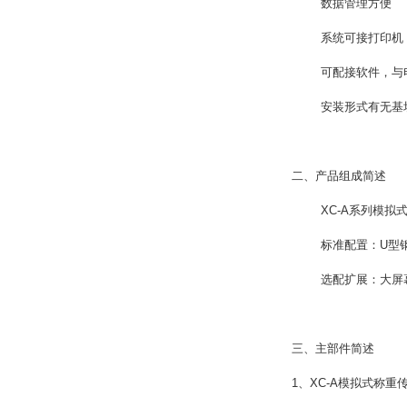
数据管理方便
系统可接打印机，
可配接软件，与电
安装形式有无基坑
二、产品组成简述
XC-A系列模拟式
标准配置：U型钢组
选配扩展：大屏幕、
三、主部件简述
1、XC-A模拟式称重