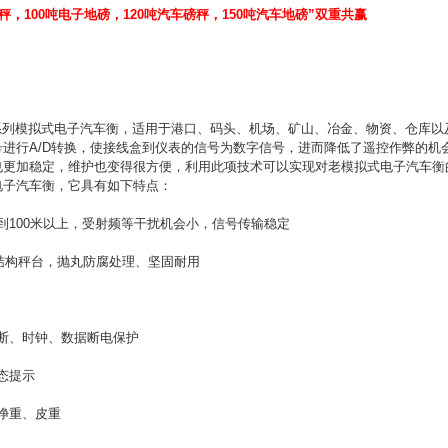
秤，100吨电子地磅，120吨汽车磅秤，150吨汽车地磅”双重共赢
系列模拟式电子汽车衡，适用于港口、码头、机场、矿山、冶金、物资、仓库以
号进行A/D转换，使接线盒到仪表的信号为数字信号，进而降低了遥控作弊的
也更加稳定，维护也变得很方便，利用此项技术可以实现对老模拟式电子汽车衡
电子汽车衡，它具有如下特点：
00米以上，受射频等干扰机会小，信号传输稳定
构秤台，抛丸防腐处理、坚固耐用
、时钟、数据断电保护
态提示
重、皮重