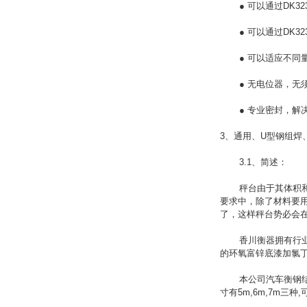
● 可以通过DK32
● 可以通过DK32
● 可以适应不同量
● 无电位器，无须
● 专业密封，解决了
3、通用、U型钢组焊
3.1、简述：
秤台由于其体积和重
要求中，除了材料要
了，这样秤台势必会
香川衡器拥有行业内
的环氧富锌底漆加氯
本公司汽车衡钢结构
寸有5m,6m,7m