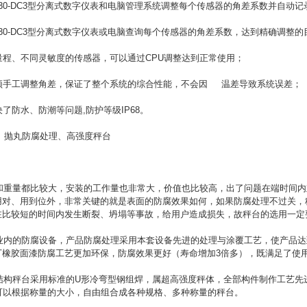
30-DC3型分离式数字仪表和电脑管理系统调整每个传感器的角差系数并自动记
30-DC3型分离式数字仪表或电脑查询每个传感器的角差系数，达到精确调整的
程、不同灵敏度的传感器，可以通过CPU调整达到正常使用；
手工调整角差，保证了整个系统的综合性能，不会因 温差导致系统误差；
防水、防潮等问题,防护等级IP68。
、抛丸防腐处理、高强度秤台
量都比较大，安装的工作量也非常大，价值也比较高，出了问题在端时间内
用对、用到位外，非常关键的就是表面的防腐效果如何，如果防腐处理不过关，
在比较短的时间内发生断裂、坍塌等事故，给用户造成损失，故秤台的选用一定
的防腐设备，产品防腐处理采用本套设备先进的处理与涂覆工艺，使产品达
丁橡胶面漆防腐工艺更加环保，防腐效果更好（寿命增加3倍多），既满足了使
秤台采用标准的U形冷弯型钢组焊，属超高强度秤体，全部构件制作工艺先进
三种,可以根据称量的大小，自由组合成各种规格、多种称量的秤台。