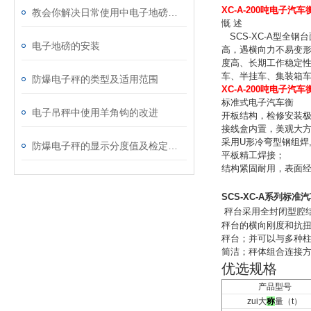
XC-A-200吨电子
教会你解决日常使用中电子地磅的小故障
慨 述
SCS-XC-A型全钢台
电子地磅的安装
高，遇横向力不易变形
度高、长期工作稳定
车、半挂车、集装箱
防爆电子秤的类型及适用范围
XC-A-200吨电子
标准式电子汽车衡
电子吊秤中使用羊角钩的改进
开板结构，检修安装
接线盒内置，美观大
采用U形冷弯型钢组焊
防爆电子秤的显示分度值及检定分度值介绍
平板精工焊接；
结构紧固耐用，表面
SCS-XC-A系列标
秤台采用全封闭型腔
秤台的横向刚度和抗扭
秤台；并可以与多种柱
简洁；秤体组合连接
优选规格
产品型号
zui大
称
量（t）