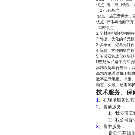
优点: 施工费用低度
（2）.有基坑：
缺点：施工费用大，
优点: 秤体与地面平
结构特点：
1.全封闭型腔结构的
2.简捷、优化的单元
3.多单元、短单元秤
4.新颖、方便的纵向
5.传感器集成化模块
U型结构式电子汽车衡
高精度称重传感器，以R
高精度低温漂抗干扰
数字显示毛重、净重
动态、欠载、超重等
技术服务、保
1
、在现场服务过程
2
、售前服务：
1
）我公司工
2
）我公司提
3
、售中服务：
贵公司基础