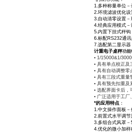
1.多种称量单位
2.环境滤波优化
3.自动清零设置
4.经典应用模式
5.内置下挂式秤
6.标配RS23
7.选配第二显示
计重电子桌秤
功能
• 1/15000&1/3000
•
具有单点校正及
•
具有自动调整零
•
具有三段式重量
•
具有预先扣重及
•
选配界面卡后，
•
广泛适用于工厂
*的应用特点
：
1.中文操作面板
2.前置式水平调
3.多组合式风罩
4.优化的微小加