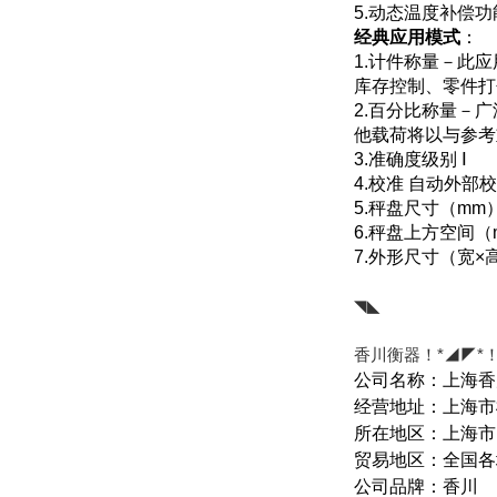
5.动态温度补偿
经典应用模式
：
1.计件称量－此
库存控制、零件打
2.百分比称量－
他载荷将以与参考
3.准确度级别 Ⅰ
4.校准 自动外部
5.秤盘尺寸（mm）
6.秤盘上方空间（m
7.外形尺寸（宽×高
◥◣
香川衡器！*
◢◤
*
公司名称：上海香
经营地址：上海市
所在地区：上海市
贸易地区：全国各
公司品牌：香川