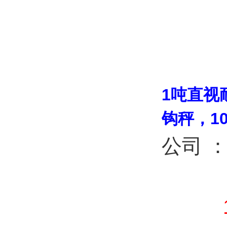
1吨直视
钩秤，1
公司 