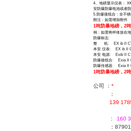
4
、地磅显示仪表：
XK
安防爆防爆电池或者
5.
防爆接线合：全不锈
附注：如需增加附件
1吨防暴地磅，2
例：如需将秤体放在
防爆标志
:
整
机
: EX ib II C
本安
仪表
: EX ib II
本安
电源
: Exib II C
防爆接线合
: Exia II
防爆传感器
: Exia II
1吨防暴地磅，2
公司 ：
*
：
139 178
:
160 3
：879016