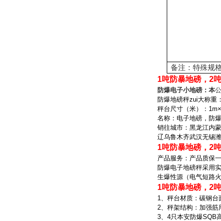
备注：特殊规格
1吨防暴地磅，2
防爆电子小地磅：本
公
防爆地磅秤zui大称重
秤台尺寸（米）：
1m×
名称：电子地磅，防
销往城市：黑龙江内
辽乌鲁木齐武汉无锡
1吨防暴地磅，2
产品服务：产品质保一
防爆电子地磅秤采用
生爆性源（电气短路
1吨防暴地磅，2
1
、秤台材质：碳钢台
2
、秤架结构：加强筋
3
、
4
只本安防爆
SQB