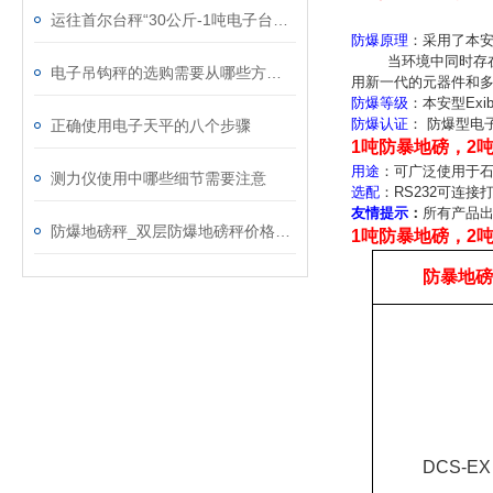
运往首尔台秤“30公斤-1吨电子台秤”售量*
防爆原理
：采用了本
当环境中同时存
电子吊钩秤的选购需要从哪些方面入手
用新一代的元器件和
防爆等级
：
本安型
Exi
防爆认证
：
防爆型电
正确使用电子天平的八个步骤
1吨防暴地磅，2
用途
：可广泛使用于
测力仪使用中哪些细节需要注意
选配
：RS232可连
友情提示
：
所有产品
防爆地磅秤_双层防爆地磅秤价格_10吨防爆电子地上衡
1吨防暴地磅，2
防暴地
DCS-EX