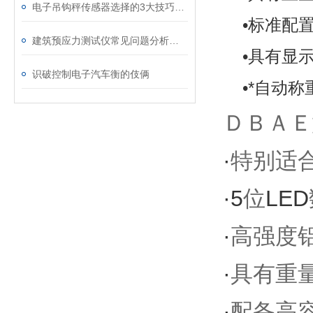
电子吊钩秤传感器选择的3大技巧分享
•标准配
建筑预应力测试仪常见问题分析及处理
•具有显
识破控制电子汽车衡的伎俩
•*自动
ＤＢＡＥ
·
特别适
·5
LED
位
·
高强度
·
具有重
·
配备高