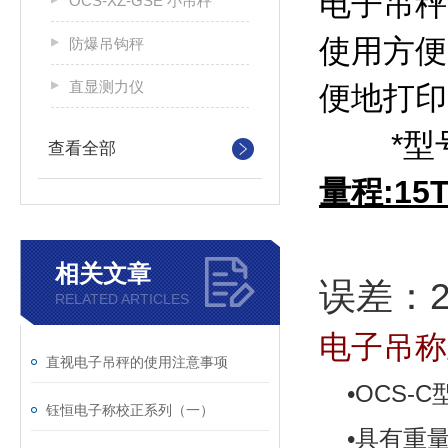
电子吊秤
OCS-XZ-GSE 小吊秤
使用方便
防爆吊钩秤
直显测力仪
便地打印
*型号:
查看全部
量程:15T
相关文章
误差：2k
RELATED ARTICLES
电子吊称
直视电子吊秤的使用注意事项
•
OCS-C
钰恒电子称校正系列（一）
•具有重