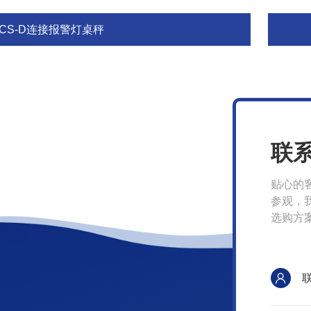
ACS-D连接报警灯桌秤
联
贴心的
参观，
选购方