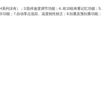
H系列没有）；3.取样速度调节功能；4..有10组单重记忆功能；5.
示功能；7.自动零点追踪、温度线性校正；8.扣重及预扣重功能；