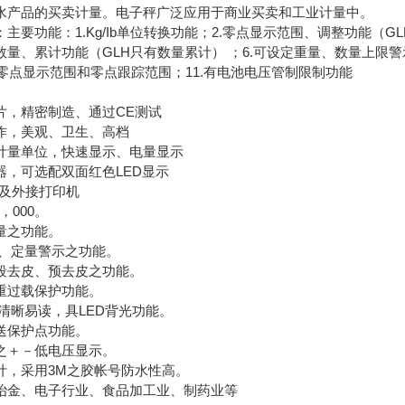
水产品的买卖计量。电子秤广泛应用于商业买卖和工业计量中。
主要功能：1.Kg/Ib单位转换功能；2.零点显示范围、调整功能（GL
量、累计功能（GLH只有数量累计） ；6.可设定重量、数量上限警
.有零点显示范围和零点跟踪范围；11.有电池电压管制限制功能
片，精密制造、通过CE测试
作，美观、卫生、高档
计量单位，快速显示、电量显示
器，可选配双面红色LED显示
口及外接打印机
，000。
量之功能。
均、定量警示之功能。
段去皮、预去皮之功能。
重过载保护功能。
示清晰易读，具LED背光功能。
送保护点功能。
之＋－低电压显示。
计，采用3M之胶帐号防水性高。
冶金、电子行业、食品加工业、制药业等