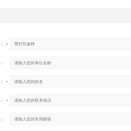
：
：
：
：
：