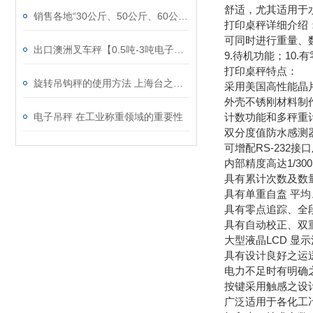
舒适，尤其适用于
销售各地“30公斤、50公斤、60公斤、80公斤、100公斤、200公斤、300公斤、500公斤、600公斤、800公斤、1000公斤”香川品牌
打印桌秤详细介绍：
可同时进行重量、数
出口澳洲叉车秤【0.5吨-3吨电子叉车秤】亚洲品牌
9.待机功能；10
打印桌秤特点：
旋转吊钩秤的使用方法 上海台之衡工贸有限公司
采用美国高性能晶
外壳不锈刚材料制
电子吊秤 在工业称重领域的重要性
计数功能和多秤重
双分度值防水感测
可增配RS-232接
内部精度高达1/300
具有累计次数及数
具有单重自盍 平
具有零点追踪、全
具有自动校正、双
大型液晶LCD 显
具有设计良好之运
电力不足时有明确
按键采用触感之设
广泛适用于各化工