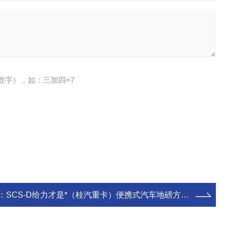
数字），如：三加四=7
：
SCS-D给力才是*（桂汽重卡）便携式汽车地磅方便出门携带