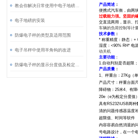
产品简述
：
教会你解决日常使用中电子地磅的小故障
便携式汽车衡
，由两
过载能力强。坚固的
电子地磅的安装
交直流两用，显示、
车辆的负荷控制等计
技术参数
：
防爆电子秤的类型及适用范围
*
称重精度：静态：+ 0.1
湿度：<90% RH* 电
电子吊秤中使用羊角钩的改进
动关机
主要功能
：
1.
自动判别是否超限；
防爆电子秤的显示分度值及检定分度值介绍
产品质量
：
1
、秤重台：
27Kg
（
产品尺寸：秤重台面
障碍物：
25
米
4
、有障
20e
（
e
为检定分度值）
具有
RS232\USB
两种
清的问题
传感器温度
超限值、时间等
软件
内容容易自然消退的
号电路设计，在一个