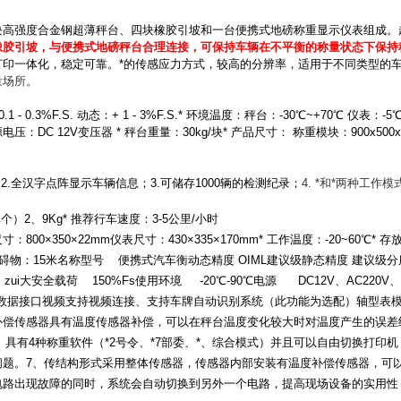
块高强度合金钢超薄秤台、四块橡胶引坡和一台便携式地磅称重显示仪表组成。
橡胶引坡，与便携式地磅秤台合理连接，可保持车辆在不平衡的称量状态下保持
打印一体化，稳定可靠。*的传感应力方式，较高的分辨率，适用于不同类型的
量场所。
 - 0.3%F.S. 动态：+ 1 - 3%F.S.* 环境温度：秤台：-30℃~+70℃ 仪表：
源电压：DC 12V变压器 * 秤台重量：30kg/块* 产品尺寸： 称重模块：900x500x
2.全汉字点阵显示车辆信息；3.可储存1000辆的检测纪录；
4. *和*两种工作模
单个）
2
、
9Kg
*
推荐行车速度：
3-5公里/
小时
尺寸：
800
×
350
×
22mm
仪表尺寸：
430
×
335
×
170mm
*
工作温度：
-20~60℃*
存
碍物：
15
米
名称型号
便携式汽车衡动态精度
OIML
建议级静态精度
建议级分
zui大安全载荷
150%Fs
使用环境
-20℃-90℃电源 DC12V
、
AC220V
、
数据接口视频支持视频连接、支持车牌自动识别系统（此功能为选配）轴型表
补偿
传感器具有温度传感器补偿，可以在秤台温度变化较大时对温度产生的误差
具有
4
种称重软件（*
2
号令、*
7
部委、*、综合模式）并且可以自由切换
打印机
问题。
7
、传结构形式
采用整体传感器，传感器内部安装有温度补偿传感器，可
电路出现故障的同时，系统会自动切换到另外一个电路，提高现场设备的实用性