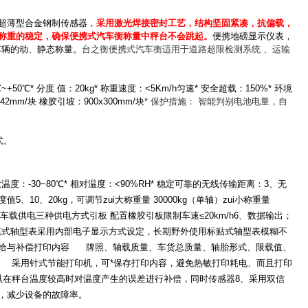
超薄型合金钢制传感器，
采用激光焊接密封工艺，结构坚固紧凑，抗偏载，
称重的稳定，确保便携式汽车衡称量中秤台不会跳起。
便携地磅显示仪表，
车辆的动、静态称量。
台之衡便携式汽车衡适用于道路超限检测系统 、运输
-5℃~+50℃* 分度 值：20kg* 称重速度：<5Km/h匀速* 安全超载：150%* 环境
42mm/块 橡胶引坡：900x300mm/块
* 保护措施： 智能判别电池电量，自
式。
放温度：
-30~80℃*
相对温度：
<90%RH*
稳定可靠的无线传输距离：
3
、无
度值
5
、
10
、
20kg
，可调节zui大称重量
30000kg
（单轴）zui小称重量
车载供电三种供电方式引板
配置橡胶引板限制车速
≤
20km/h
6
、数据输出
；
模式轴型表采用内部电子显示方式设定，长期野外使用标贴式轴型表模糊不
给与补偿打印内容
牌照、轴载质量、车货总质量、轴胎形式、限载值、
采用针式节能打印机，可*保存打印内容，避免热敏打印耗电、而且打印
以在秤台温度较高时对温度产生的误差进行补偿，同时传感器
8
、采用双信
，减少设备的故障率。