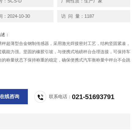
：SCS-D
厂商性质：生产厂家
2024-10-30
访 问 量：1187
描述：
磅秤超薄型合金钢制传感器，采用激光焊接密封工艺，结构坚固紧凑，
过载能力强。坚固的橡胶引坡，与便携式地磅秤台合理连接，可保持车
衡的称量状态下保持称重的稳定，确保便携式汽车衡称量中秤台不会跳
021-51693791
在线咨询
联系电话：