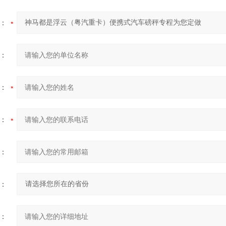
：
：
：
：
：
：
：