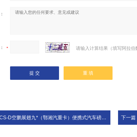
：
：
请输入计算结果（填写阿拉伯
CS-D空鹏展翅九*（鄂湘汽重卡）便携式汽车磅衡出行便携带》
下一篇