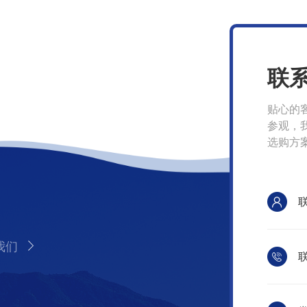
联
贴心的
参观，
选购方
我们
联