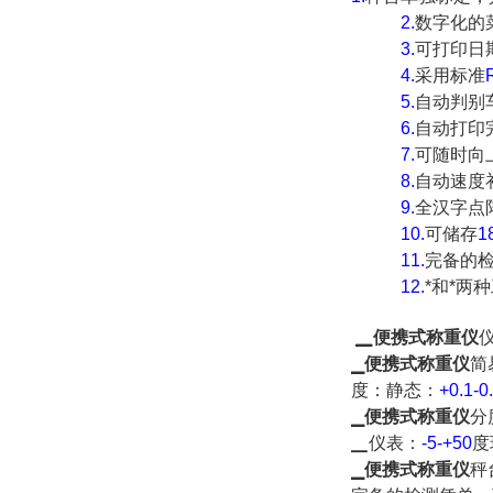
2.
数字化的
3.
可打印日
4.
采用标准
5.
自动判别
6.
自动打印
7.
可随时向
8.
自动速度
9.
全汉字点
10.
可储存
1
11.
完备的
12.
*和*两
▁
便携式称重仪
▁
便携式称重仪
简
度：静态：
+0.1-0
▁
便携式称重仪
分
▁
仪表：
-5-+50
度
▁
便携式称重仪
秤