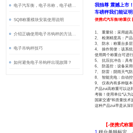
我独尊 震撼上市
电子汽车衡，电子吊称，电子磅称，电子叉车秤，防暴电子秤，电子台秤，电子天平...
车磅秤我们能证明
便携式汽车衡/称重仪
SQB称重模块安装使用说明
1、 重量轻：采用超
介绍正确使用电子吊钩秤的方法及参数
2、 检测精度高：产品
3、 防水：称重台多
电子吊钩秤技巧
4、 操作简便：该系
使用两个称重台可进
5、 抗压抗冲击：具
如何避免电子吊钩秤出现故障？
6、 防遥控：设备采
7、 防雷：阴雨天气
8、 智能充电：自动
9、 仪表内有多种版
产品zui高称重可以
考验！使用单位*认为
国家交通*和质量技术
这种产品zui早是从
【
-
便携式称
1.
秤台单独标定，