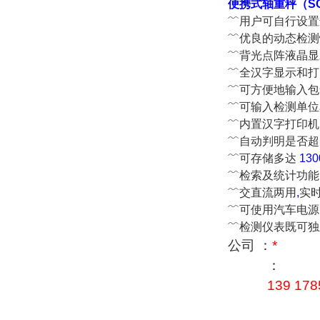
便携式轴重秤（SC
﹌
用户可自行设置
﹌
优良的动态检测
﹌
背光点阵液晶显
﹌
全汉字显示和打
﹌
可方便地输入包
﹌
可输入检测单位
﹌
内置汉字打印机
﹌
自动判明是否超
﹌
可存储多达
130
﹌
检索及统计功能
﹌
交直流两用
,
实
﹌
可使用汽车电源
﹌
检测仪表既可独
公司 ：
*
：
139 178