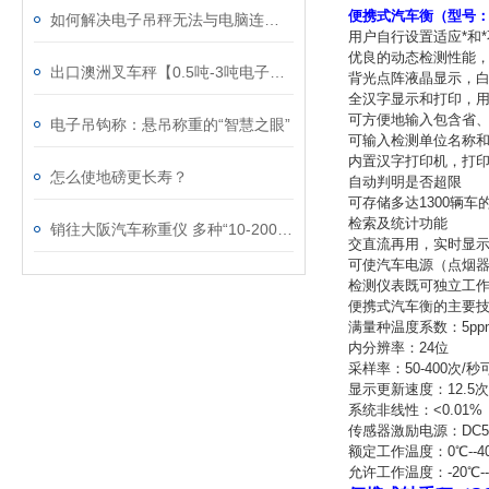
便携式汽车衡（型号：
如何解决电子吊秤无法与电脑连接的情况?
用户自行设置适应*和
优良的动态检测性能
出口澳洲叉车秤【0.5吨-3吨电子叉车秤】亚洲品牌
背光点阵液晶显示，
全汉字显示和打印，
可方便地输入包含省
电子吊钩称：悬吊称重的“智慧之眼”
可输入检测单位名称
内置汉字打印机，打
怎么使地磅更长寿？
自动判明是否超限
可存储多达1300辆
检索及统计功能
销往大阪汽车称重仪 多种“10-200吨电子汽车衡图片”
交直流再用，实时显示
可使汽车电源（点烟
检测仪表既可独立工
便携式汽车衡的主要技
满量种温度系数：5pp
内分辨率：24位
采样率：50-400次/
显示更新速度：12.5次
系统非线性：<0.01%
传感器激励电源：DC5
额定工作温度：0℃--4
允许工作温度：-20℃--