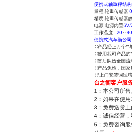
便携式轴重秤结构
量
程
轮重传感器
0
精
度
轮重传感器
电
源
电源内置
6V/
工作温度
-20
～
40
便携式汽车衡公司
∷
产品经上万个*
∷
使用我司产品的
∷
售后队伍全国流动
∷
产品免检，国家
∷
*上门安装调试
台之衡客户服
1
：本公司所售
2
：如果在使用
3
：免费送货上
4
：诚信经营，
5
：免费咨询服