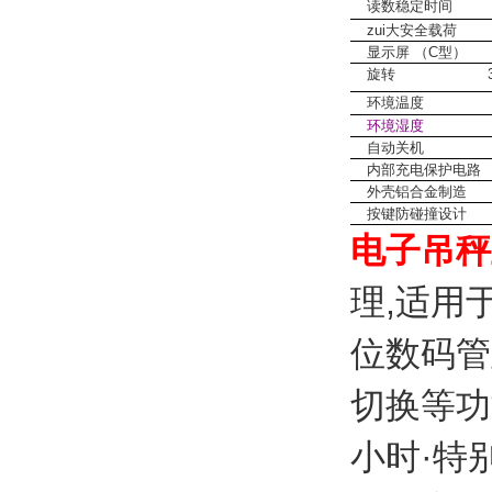
读数稳定时间 
zui大安全载荷 
显示屏 （C型） 
旋转 360度
环境温度 0℃
环境湿度
30%
自动关
内部充电保护电
外壳铝合金制造
按键防碰撞设计
电子吊秤
理,适用
位数码管
切换等功
小时·特