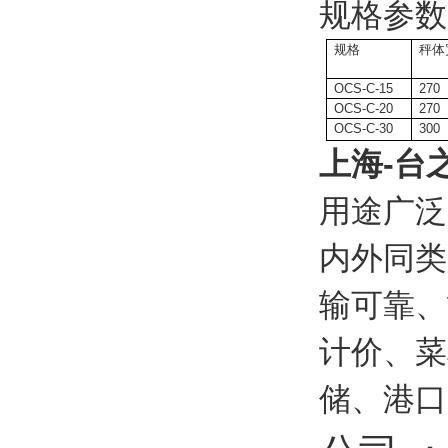
规格参数
规格
秤体
OCS-C-15
270
OCS-C-20
270
OCS-C-30
300
上海-台
用途广泛
内外同类
输可靠、
计价、菜
储、港口