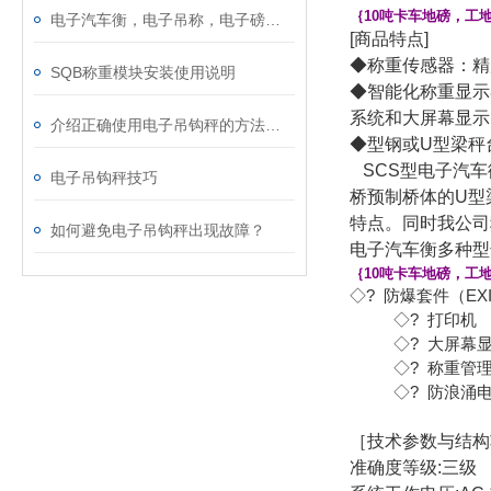
｛10吨卡车地磅，工
电子汽车衡，电子吊称，电子磅称，电子叉车秤，防暴电子秤，电子台秤，电子天平...
[商品特点]
◆称重传感器：精
SQB称重模块安装使用说明
◆智能化称重显示
系统和大屏幕显示
介绍正确使用电子吊钩秤的方法及参数
◆型钢或U型梁秤
SCS型电子汽车
电子吊钩秤技巧
桥预制桥体的U型
特点。同时我公司
如何避免电子吊钩秤出现故障？
电子汽车衡多种型
｛10吨卡车地磅，工
◇? 防爆套件（EXIBI
◇? 打印机 （松
◇? 大屏幕显示
◇? 称重管理
◇? 防浪涌电源
［技术参数与结构
准确度等级:三级