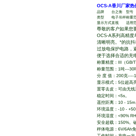
OCS-A香川厂家热
品牌
台之衡
型号
类型
电子吊秤
称重
显示方式
直视
适用
尊敬的客户如果您
OCS-A系列高精
清晰明亮。*的抗
过放电保护电路，
便于选择合适的充
称重精度：III（GB/T
称量范围：1吨---3
分 度 值：200克---
显示模式：5位超高亮
置零去皮：可由无线
稳定时间：<5s。
遥控距离：10 - 15
环境温度：-10 - +5
环境湿度：<90% R
安全超载：150%。
秤体电源：6V/6A
工作时间：充电一次，