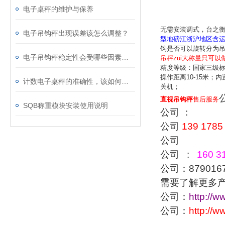
电子桌秤的维护与保养
无需安装调式，台之
电子吊钩秤出现误差该怎么调整？
型地磅江浙沪地区含
钩是否可以旋转分为吊
电子吊钩秤稳定性会受哪些因素影响？
吊秤zui大称量只可以
精度等级：国家三级标准
操作距离10-15米
计数电子桌秤的准确性，该如何校准？
关机；
直视吊钩秤
售后服务
SQB称重模块安装使用说明
公司 ：
公司
139 1785
公司
公司 :
160 31
公司：879016
需要了解更多
公司：
http://w
公司：
http://