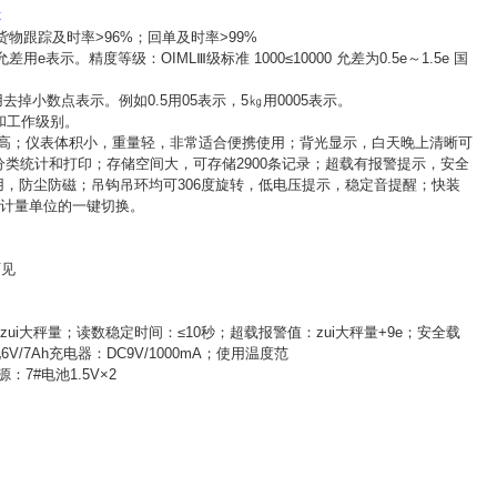
称
货物跟踪及时率>96%；回单及时率>99%
表示。精度等级：OIMLⅢ级标准 1000≤10000 允差为0.5e～1.5e 国
掉小数点表示。例如0.5用05表示，5㎏用0005表示。
）和工作级别。
高；仪表体积小，重量轻，非常适合便携使用；背光显示，白天晚上清晰可
别并分类统计和打印；存储空间大，可存储2900条记录；超载有报警提示，安全
，防尘防磁；吊钩吊环均可306度旋转，低电压提示，稳定音提醒；快装
或计量单位的一键切换。
可见
%zui大秤量；读数稳定时间：≤10秒；超载报警值：zui大秤量+9e；安全载
/7Ah充电器：DC9V/1000mA；使用温度范
：7#电池1.5V×2