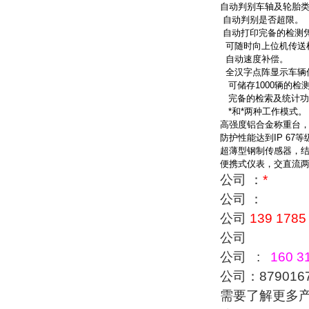
自动判别车轴及轮胎
自动判别是否超限。
自动打印完备的检测
可随时向上位机传送
自动速度补偿。
全汉字点阵显示车辆
可储存
1000
辆的检
完备的检索及统计功
*和*两种工作模式。
高强度铝合金称重台
防护性能达到
IP 67
等
超薄型钢制传感器，
便携式仪表，交直流
公司 ：
*
公司 ：
公司
139 1785
公司
公司 :
160 31
公司：879016
需要了解更多