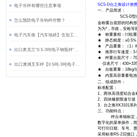
SCS-D台之衡设计
电子吊秤有哪些注意事项
一、产品简述：
SCS-D
型
怎么预防电子吊钩秤作弊？
金称重台底部的结构
为为*，市政，安检等
★
称重量程：
⑴
轮重
电子汽车衡【汽车地磅】含加工方法、制作方法
★
静态精度：
±0.5%
★
产品重量：（
1
）
出口奥克兰“0.5-3吨电子钢瓶秤”称氯气的电子秤，防爆功能钢瓶秤
★
推荐行车速度：
3-
★
秤重台面尺寸：
7
仪表尺寸：
430×33
出口澳洲叉车秤【0.5吨-3吨电子叉车秤】亚洲品牌
★
台板重量：
18kg
/
★
内置高容量蓄电池
二、
组成部件：
标准配置：
1
、两块
高强度铝合金
2
、四块橡胶限速引坡
3
、台之衡
XK3101
系
三
、功能特点：
秤台单独标定
数字化的菜单操作，
可打印日期、车号、
采用标准
RS-232
接口