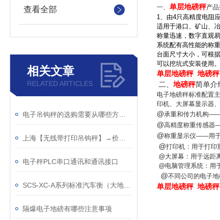
单层地磅秤
一、
产品
查看全部
1、
由
4
只高精度电阻
适用于港口、矿山、
称量迅速，数字直观
系统配有高性能的称
台面尺寸大小，可根
可以挖坑式安装使用
相关文章
单层地磅秤 地磅秤
RELATED ARTICLES
二、
地磅秤
简单介
电子地磅秤标准配置
印机、大屏幕显示器
@
电子吊钩秤的选购需要从哪些方面入手
承重和传力机构—
@
高精度称重传感器
@
称重显示仪——用
上海【无线带打印吊钩秤】→价格合理
@
打印机：用于打印
@大屏幕：用于远距
电子秤PLC串口通讯和通讯接口
@电脑管理系统：用
@
不同公司的电子地
SCS-XC-A系列标准汽车衡（大地磅）
单层地磅秤 地磅秤
隔爆电子地磅有哪些注意事项