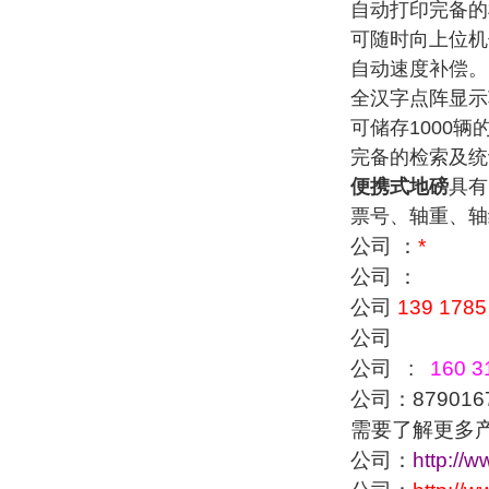
自动打印完备的
可随时向上位机
自动速度补偿。
全汉字点阵显示
可储存
1000
辆
完备的检索及统
便携式地磅
具有
票号、轴重、轴
公司 ：
*
公司 ：
公司
139 1785
公司
公司 :
160 3
公司：879016
需要了解更多
公司：
http://