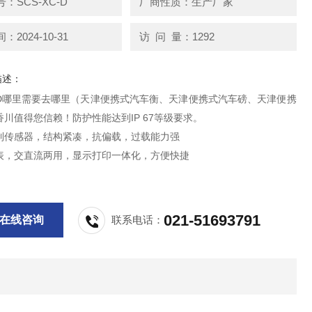
：SCS-XC-D
厂商性质：生产厂家
2024-10-31
访 问 量：1292
描述：
C-D哪里需要去哪里（天津便携式汽车衡、天津便携式汽车磅、天津便携
川值得您信赖！防护性能达到IP 67等级要求。
制传感器，结构紧凑，抗偏载，过载能力强
表，交直流两用，显示打印一体化，方便快捷
021-51693791
在线咨询
联系电话：