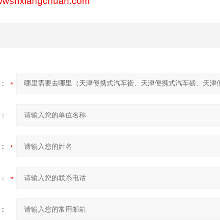
wwwshxiangchuan.com
：
：
：
：
：