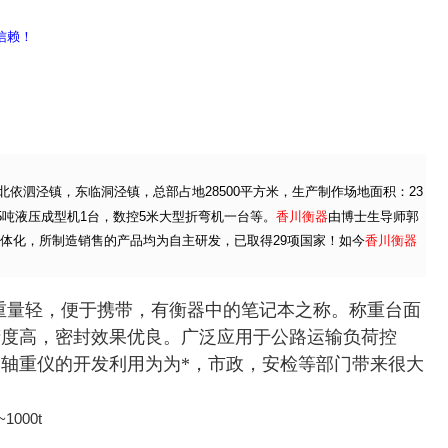
信赖！
依泗泾镇，东临洞泾镇，总部占地28500平方米，生产制作场地面积：23
15吨液压成型机1台，数控5米大型折弯机一台等。
香川衡器
由
博士生导师郭
体化，所制造销售的产品均为自主研发，已取得29项国家！如今
香川衡器
重量轻，便于携带，有衡器中的笔记本之称。称重台面
精度高，密封效果优良。广泛应用于公路运输负荷控
轴重仪的开发利用为为*，市政，安检等部门带来很大
~1000t