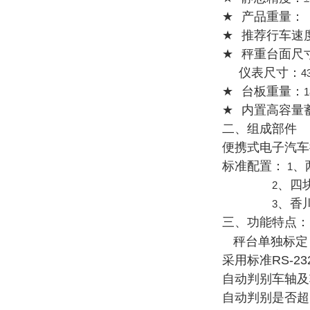
★
产品重量：
★
推荐行车速
★
秤重台面尺
仪表尺寸：
4
★
台板重量：
1
★
内置高容量
二、组成部件
便携式电子汽车
标准配置：
、
1
、四
2
、香
3
三、功能特点：
秤台单独标定
采用标准
RS-23
自动判别车轴及
自动判别是否超