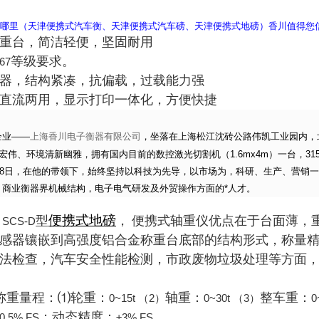
需要去哪里（天津便携式汽车衡、天津便携式汽车磅、天津便携式地磅）香川值得您
重台，简洁轻便，坚固耐用
等级要求。
 67
器，结构紧凑，抗偏载，过载能力强
直流两用，显示打印一体化，方便快捷
企业――
上海香川电子衡器有限公司
，坐落在上海松江沈砖公路伟凯工业园内，北
势宏伟、环境清新幽雅，拥有国内目前的数控激光切割机（1.6mx4m）一台，3
8日
，在他的带领下，始终坚持以科技为先导，以市场为，科研、生产、营销一
，商业衡器界机械结构，电子电气研发及外贸操作方面的*人才。
便携式地磅
型
，
便携式轴重仪优点在于台面薄，
SCS-D
感器镶嵌到高强度铝合金称重台底部的结构形式，称量
法检查，汽车安全性能检测，市政废物垃圾处理等方面，
称重量程：
⑴
轮重：
轴重：
整车重：
0~15t （2）
0~30t （3）
0
；动态精度：
0.5% FS
±3% FS