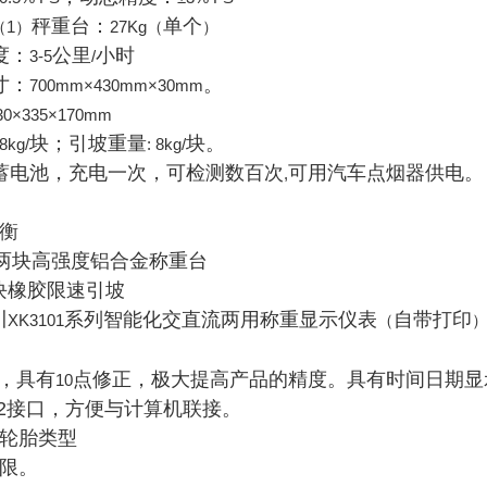
秤重台：
单个
（1）
27Kg（
）
度：
公里
小时
3-5
/
寸：
。
700mm×430mm×30mm
30×335×170mm
块；引坡重量
块。
8kg/
: 8kg/
蓄电池，充电一次，可检测数百次
可用汽车点烟器供电。
,
衡
两块高强度铝合金称重台
块橡胶限速引坡
川
系列智能化交直流两用称重显示仪表
自带打印
XK3101
（
，具有
点修正，极大提高产品的精度。具有时间日期显
10
2
接口，方便与计算机联接。
轮胎类型
限。