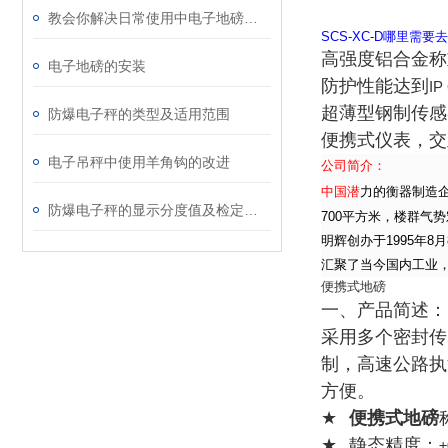
教会你解决日常使用中电子地磅的小故障
SCS-XC-D哪里
高强度铝合金称
电子地磅的安装
防护性能达到
IP
超薄型钢制传感
防爆电子秤的类型及适用范围
便携式仪表，交
电子吊秤中使用羊角钩的改进
公
司简介：
中国潜
力的衡器制造
防爆电子秤的显示分度值及检定分度值介绍
700平方米，楼群气
明辉创办于
1995
年8月
汇聚了当今国内工业
便携式地磅
一、产品简述：
采用多个密封传
制，高速公路执
方便。
★
便携式地磅
★
静态精度：
±