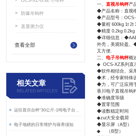
OCS-XZ-GSE 小吊秤
一、
直视吊钩秤
产
◆产品名称：直视
防爆吊钩秤
◆产品型号：OCS-X
◆量程 600kg 1t 2t 3t
直显测力仪
◆精度 0.2kg 0.2kg 0
◆详细信息：◆AA
外壳，美观轻盈。◆
查看全部
又方便.
二、
电子吊钩秤
概
◆ OCS-XZ系
◆软件相结合。采用
◆术，经专家特殊
相关文章
◆力，可广泛应用
RELATED ARTICLES
香川电子直视吊钩
◆准确度等级 国家
◆置零范
运往首尔台秤“30公斤-1吨电子台秤”售量*
◆读数稳定时间
◆zui大安全载荷
◆显示屏（A型）
电子地磅的日常维护与保养须知
◆ （B型） 4