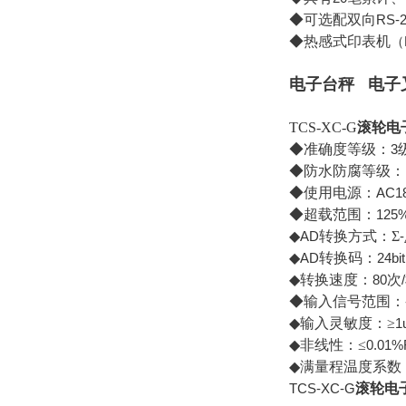
◆可选配双向
RS-
◆热感式印表机
（
电子台秤
电子
TCS-XC-G
滚轮电
◆准确度等级：
3
◆防水防腐等级：
◆使用电源：
AC1
◆超载范围：
125%
◆
AD
转换方式：Σ
-
◆
AD
转换码：
24bit
◆转换速度：
80
次
/
◆输入信号范围：
◆输入灵敏度：≥
1
◆非线性：≤
0.01%
◆满量程温度系数
TCS-XC-G
滚轮电