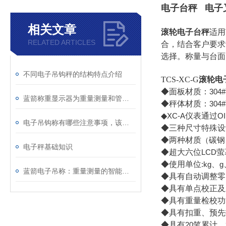
电子台秤
电子
相关文章
滚轮电子台秤
适用
RELATED ARTICLES
合，结合客户要求
选择。称量与台面
不同电子吊钩秤的结构特点介绍
TCS-XC-G
滚轮电
◆面板材质：
304#
蓝箭称重显示器为重量测量和管理提供了关键的支持
◆秤体材质：
304#
◆
XC-A
仪表通过
O
电子吊钩称有哪些注意事项，该如何保养
◆三种尺寸特殊设
◆两种材质
（
碳钢
电子秤基础知识
◆超大六位
LCD
萤
◆使用单位
:kg
、
g
蓝箭电子吊称：重量测量的智能化解决方案
◆具有自动调整零
◆具有单点校正及
◆具有重量检校功
◆具有扣重、预先
◆具有
20
笔累计、