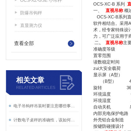
OCS-XZ-GSE 小吊秤
OCS-XC-B 系列
一、
直视吊称
概
防爆吊钩秤
OCS-XC-B系
软件相结合。采用A
直显测力仪
术，经专家特殊设
力，可广泛应用于
二
、
直视吊称
主
查看全部
准确度等级 国家标
置零范围
读数稳定时间 
zui大安全载荷 
显示屏（A型） 
相关文章
（B型） 40m
RELATED ARTICLES
旋转 360度
环境温度 0℃
环境湿度 30%
电子吊钩秤吊装时要注意哪些事项？
自动关机 吊秤
内部充电保护电
外壳铝合金制造
计数电子桌秤的准确性，该如何校准？
按键防碰撞设计