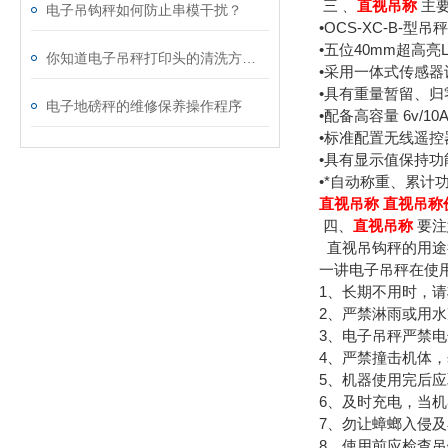
三﹑
直视吊称
主
电子吊钩秤如何防止串模干扰？
•OCS-XC-B-
•五位40mm超高
你知道电子吊秤打印头的清洗方法吗
•采用一体式传感器
•具有重量暂留、
电子地磅秤的维修保养操作程序
•配备高容量 6v/
•标准配置无线遥
•具有显示值保持
•*自动称重、累计
直视吊称 直视吊称
四、
直视吊称
要注
直视吊钩秤的用途
一讲电子吊秤在使
1、长期不用时，
2、严禁淋雨或用
3、电子吊秤严禁
4、严禁撞击机体，
5、机器使用完后
6、及时充电，当
7、勿让蟑螂入侵
8、使用前应检查