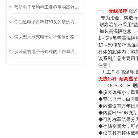
蓝箭电子吊钩秤工业称重的高效之选
一、
无线吊秤
概述
专为冶金、铸造行
你知道电子吊秤打印头的清洗方法吗
耐高温吊秤采用*
加装高温隔热板，
钩头型无线式电子吊秤销售价格
1～5吨吊秤高温隔热板
10～50吨吊秤高温隔
谈谈蓝箭电子吊钩秤的工作原理、构造、使用方法和优点
秤体的腔体内，添
该系列产品主要用
注意：
凡工作在高温环境下
无线吊秤 耐高温吊
二、OCS-XC-F
耐
◆仪表体积小，重
◆背光显示，白天
◆内部设有万年日
◆内置EPSON
◆可将称重结果分为
◆存储空间大，可存
◆仪表具有秤体低