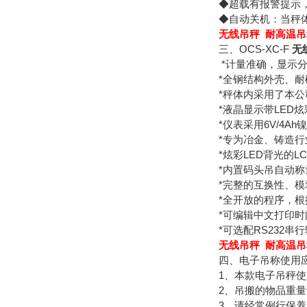
◆超载有报警提示
◆自动关机：当秤
无线吊秤 耐高温吊
三、OCS-XC-F
无
*计量准确，显示
*全钢结构外壳、
*秤体内采用了本公
*液晶显示带LED
*仪表采用6V/4A
*专为冶金、铸造
*炫彩LED背光的L
*内置码头吊自动
*完整的互换性、
*全开放的程序，根
*可编辑中文打印
*可选配RS232
无线吊秤 耐高温吊
四、电子吊称使用
1、本款电子吊秤
2、吊搬的物品重量
3、请经常例行保