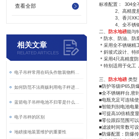
标准配置： 304
查看全部
2、高精度悬臂
3、香川XK31
4、全不锈钢防
二、
防水地磅
能与特
＊防水、防油、防
相关文章
＊采用全不锈钢精
＊斜坡式设计、特
RELATED ARTICLES
＊采用4只高精度防潮
＊特别适用于化工
电子吊秤常用在码头作散装物料装卸计量 上海台之衡工贸有限公司
三、
防水地磅
类型
■防护等级IP65,
如何防范不法商贩利用电子秤进行欺骗
■全不锈钢秤台,密
■电瓶充足可连续使
蓝箭电子吊秤电池不归零是什么原因？
■智能判别电池电
■可提高10倍精度
电子吊秤的区别
■零位跟踪范围可
■滤波时间常数可
地磅接地装置维护的重要性
■防爆配置：防爆