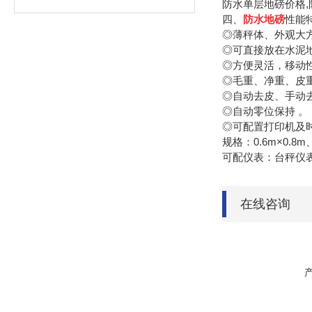
防水单层地磅价格,
四、
防水地磅
性能
◎薄秤体、外观大方
◎可直接放在水泥地
◎方便灵活，移动性
◎毛重、净重、皮重
◎自动去皮、手动
◎自动零位保持 。
◎可配置打印机
规格：0.6m×0.8m、0
可配仪表：台秤仪
在线咨询