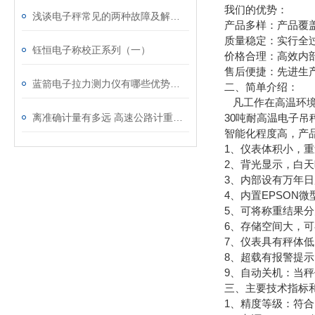
我们的优势：
浅谈电子秤常见的两种故障及解决方法
产品多样：产品覆
质量稳定：实行全
钰恒电子称校正系列（一）
价格合理：高效内
售后便捷：先进生
蓝箭电子拉力测力仪有哪些优势与特点？
二、简单介绍：
凡工作在高温环境下
离准确计量有多远 高速公路计重收费上海汽车磅秤 上海电子地磅 电子吊钩秤 防暴电子秤 电子磅秤
30吨耐高温电子
智能化程度高，产
1、仪表体积小，
2、背光显示，白
3、内部设有万年
4、内置EPSON
5、可将称重结果分
6、存储空间大，可
7、仪表具有秤体
8、超载有报警提
9、自动关机：当
三、主要技术指标
1、精度等级：符合国