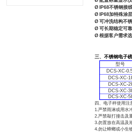
Ø 配置称重显示
Ø IP68不锈钢接
Ø IP68加特殊涂
Ø 可冲洗结构不
Ø 可长期稳定可
Ø 根据客户需求
三、
不锈钢
电子
型号
DCS-XC-0.5
DCS-XC-1
DCS-XC-2
DCS-XC-3
DCS-XC-5
四、电子秤使用注
1.严禁雨淋或用
2.严禁敲打撞击及
3.勿置放在高温
4.勿让蟑螂或小