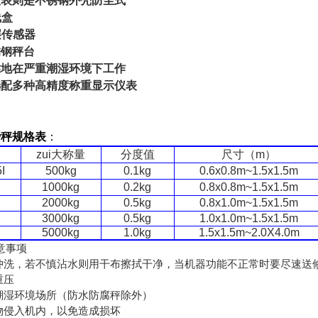
仪表则是不锈钢外壳防尘式
线盒
层传感器
锈钢秤台
靠地在严重潮湿环境下工作
选配多种高精度称重显示仪表
磅秤
规格表
：
zui大称量
分度值
尺寸（m）
I
500kg
0.1kg
0.6x0.8m~1.5x1.5m
I
1000kg
0.2kg
0.8x0.8m~1.5x1.5m
I
2000kg
0.5kg
0.8x1.0m~1.5x1.5m
I
3000kg
0.5kg
1.0x1.0m~1.5x1.5m
I
5000kg
1.0kg
1.5x1.5m~2.0X4.0m
意事项
水冲洗，若不慎沾水则用干布擦拭干净，当机器功能不正常时要尽速送
重压
及潮湿环境场所（防水防腐秤除外）
生物侵入机内，以免造成损坏