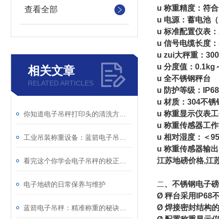
u 称重精度：符合
查看全部
u 电源：蓄电池（
u 标准配置仪表：
u 信号电缆长度：
u zui大秤重：300
u 分度值：0.1kg
相关文章
u 全不锈钢秤台
RELATED ARTICLES
u 防护等级：IP68
u 材质：304不锈
u 称重显示仪表工作
你知道电子吊秤打印头的清洗方法吗
u 称重传感器工作温
u 相对湿度：＜9
工业吊装称重设备：蓝箭电子吊秤技术特性与运维规范
u 称重传感器输出
江苏地磅价格,江
看完这个你学会电子吊秤的校正了吗？
二
、不锈钢电子磅
电子地磅的日常保养与维护
Ø 秤台采用IP6
Ø 焊接密封结构
蓝箭电子吊秤：精准称重的秘诀是什么？