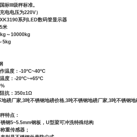
国标III级秤标准。
充电电压为220V）
XK3190系列LED数码管显示器
5米
kg～10000kg
～5kg
钢
温度：-10ºC~40ºC
度：-20ºC~+65ºC
5%
阻抗：350±1Ω
苏地磅厂家,3吨不锈钢地磅价格,3吨不锈钢地磅厂家,3吨不锈钢
秤特点：
8不锈钢5~5.5mm钢板，U型梁可冲洗特殊结构
的称重传感器；