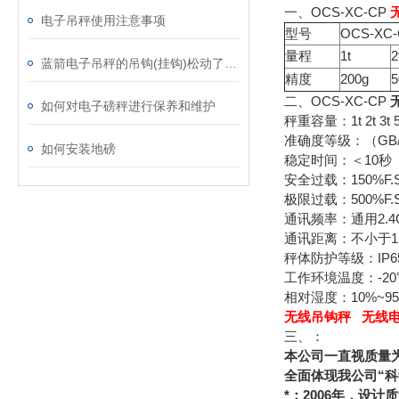
一、OCS-XC-CP
电子吊秤使用注意事项
型号
OCS-XC
量程
1t
2
蓝箭电子吊秤的吊钩(挂钩)松动了怎么办?
精度
200g
5
二、OCS-XC-CP
如何对电子磅秤进行保养和维护
秤重容量：1t 2t 3t 5t 1
准确度等级：（GB/T1
如何安装地磅
稳定时间：＜10秒
安全过载：150%F.
极限过载：500%F.S（25
通讯频率：通用2.
通讯距离：不小于1
秤体防护等级：IP
工作环境温度：-20℃
相对湿度：10%~9
无线吊钩秤 无线电
三、：
本公司一直视质量
全面体现我公司“科
*；2006年，设