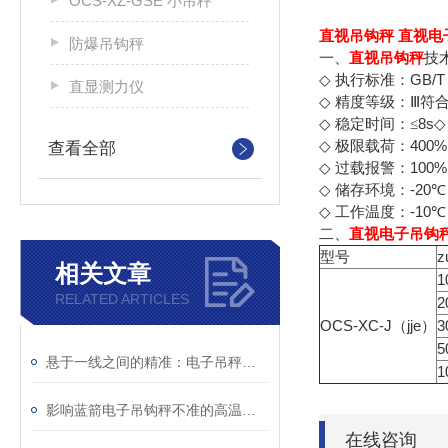
OCS-XZ-GSE 小吊秤
直视吊钩秤 直视电
防爆吊钩秤
直视吊钩秤
一、
技
GB/T
◇
执行标准：
直显测力仪
◇
精度等级：Ⅲ符
8s
◇
稳定时间：≤
◇
400%
◇
极限载荷：
查看全部
100% 
◇
过载报警：
-20
◇
储存环境：
℃
-10
◇
工作温度：
℃
直视电子吊钩
二、
型号
z
相关文章
1
RELATED ARTICLES
2
OCS-XC-J（jje）
3
5
悬于一线之间的精准：电子吊秤技术与应用全解析
1
影响蓝箭电子吊钩秤不准的高温因素说明
在线咨询