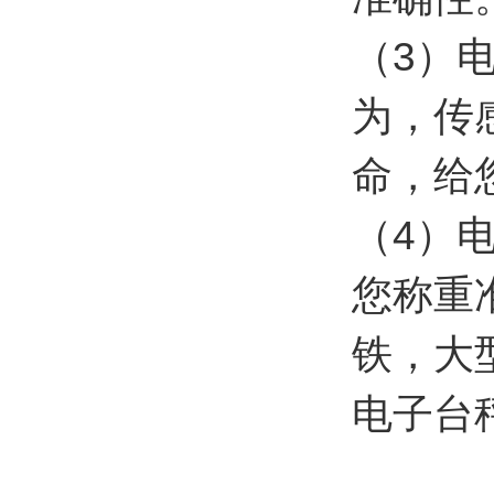
（3）
为，传
命，给
（4）
您称重
铁，大
电子台