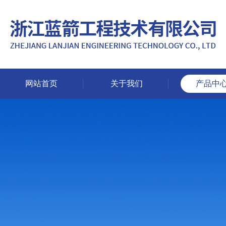
网站首页
关于我们
产品中