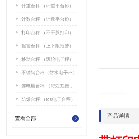
计重台秤 （计重平台称）
计数台秤 （计数平台称）
打印台秤 （不干胶打印）
报警台秤 （上下限报警）
移动台秤 （滚轮电子秤）
不锈钢台秤（防水电子秤）
连电脑台秤 （RS232接口）
防爆台秤 （tcs电子台秤）
产品详情
查看全部