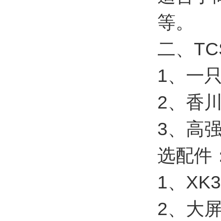
等。
二、TC
1、一
2、香
3、高
选配件
1、XK
2、大