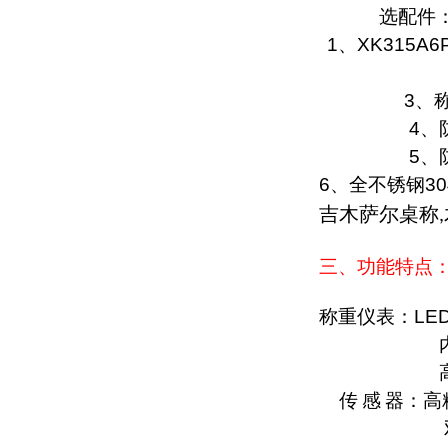
选配件
1
、
XK315A6
3
、
4
、
5
、
6
、全不锈钢
30
吉木萨尔桌称
,
三、功能特点
称重仪表：
LE
传
感
器：高