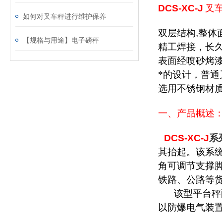
DCS-XC-J
叉
如何对叉车秤进行维护保养
双层结构
,
整体
【规格与用途】电子磅秤
精工焊接，长
表面经喷砂烤
*的设计，普通
选用不锈钢材
一、产品概述
DCS-XC-J
系
其抬起。该系
角可调节支撑
铁路、公路等
该型平台秤
以防爆电气装