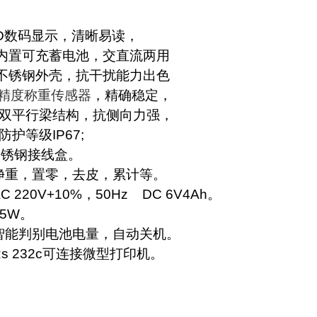
：
D
数码显示，清晰易读，
内置可充蓄电池，交直流两用
不锈钢外壳，抗干扰能力出色
精度称重传感器
，精确稳定，
双平行梁结构，抗侧向力强，
防护等级
IP67;
不锈钢接线盒。
净重，置零，去皮，累计等。
C 220V+10%
，
50Hz DC 6V4Ah
。
<5W
。
智能判别电池电量，自动关机。
s 232c
可连接微型打印机。