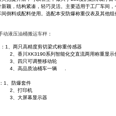
计新颖，结构紧凑，轻巧灵活。主要适用于工厂车间，
车间倒料或配料使用。选配本安防爆称重仪表及其他组
：
手动液压油桶搬运车秤
：
置：
1
、两只高精度剪切梁式称重传感器
2
、香川
XK3190
系列智能化交直流两用称重显示
3
、四只可调整移动轮
4
、高品质油桶车一辆
.
：
1
、防爆套件
2
、打印机
3
、大屏幕显示器