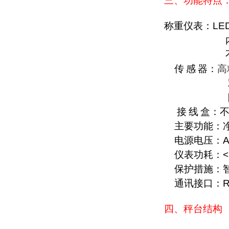
三、功能特点
称重仪表：
LE
传
感
器：
高
接
线
盒：
主要功能：
电源电压：
A
仪表功耗：
保护措施：
通讯接口：
R
四、秤台结构