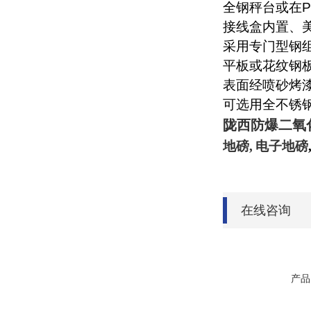
全钢秤台或在
接线盒内置、
采用专门型钢
平板或花纹钢
表面经喷砂烤
可选用全不锈
陇西防爆二氧
地磅
,
电子地磅
在线咨询
产品