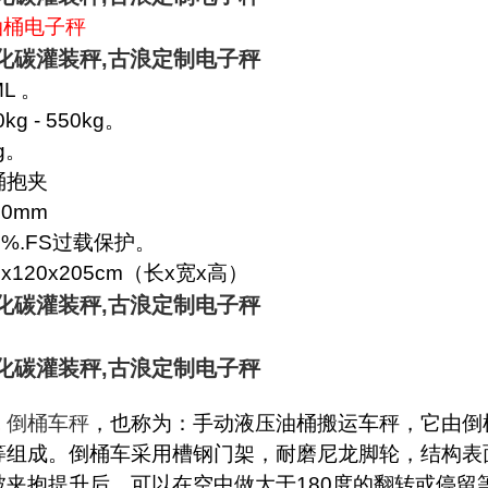
油桶电子秤
化碳灌装秤
,
古浪定制电子秤
ML
。
0kg
- 550kg
。
g
。
桶抱夹
00mm
0%.FS
过载保护。
5x120x205cm
（长
x
宽
x
高）
化碳灌装秤
,
古浪定制电子秤
：
化碳灌装秤
,
古浪定制电子秤
L
倒桶车秤
，也称为：手动液压油桶搬运车秤，它由倒
等组成。倒桶车采用槽钢门架，耐磨尼龙脚轮，结构表
被夹抱提升后，可以在空中做大于
180
度的翻转或停留