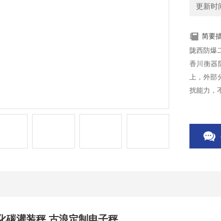
更新时间：
简要
陇西防爆
香川衡器防
上，外部
扰能力，不
化碳灌装秤
,
古浪定制电子秤