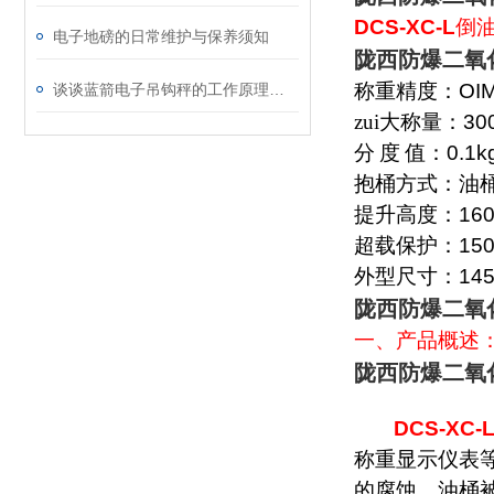
DCS-XC-L
倒
电子地磅的日常维护与保养须知
陇西防爆二氧
称重精度：
OI
谈谈蓝箭电子吊钩秤的工作原理、构造、使用方法和优点
zui大称量：
30
分
度
值：
0.1k
抱桶方式：油
提升高度：
16
超载保护：
15
外型尺寸：
14
陇西防爆二氧
一、产品概述
陇西防爆二氧
DCS-XC-
称重显示仪表
的腐蚀。油桶