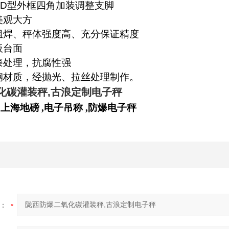
PD
型外框四角加装调整支脚
美观大方
组焊、秤体强度高、充分保证精度
板台面
漆处理，抗腐性强
钢材质，经抛光、拉丝处理制作。
化碳灌装秤
,
古浪定制电子秤
,
上海地磅
,
电子吊称
,
防爆电子秤
：