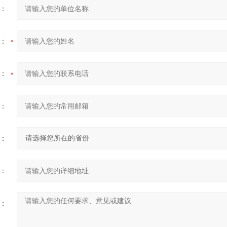
：
：
：
：
：
：
：